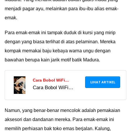
menjadi pagar ayu, melainkan para ibu-ibu alias emak-
emak.
Para emak-emak ini tampak duduk di kursi yang mirip
dengan yang biasa terlihat di atas pelaminan. Mereka
kompak memakai baju kebaya warna ungu dengan
bawahan berupa kain jarik motif batik Madura.
Cara Bobol WiFi
LIHAT ARTIKEL
Cara Bobol WiFi
Voucher: Mengakses
Voucher: Mengakses
Internet Gratis dengan
Internet Gratis dengan
Mudah!
Mudah!
Namun, yang benar-benar mencolok adalah pemakaian
aksesori dan dandanan mereka. Para emak-emak ini
memilih perhiasan bak toko emas berjalan. Kalung,