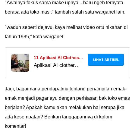
"Awalnya fokus sama make upnya... baru ngeh ternyata
berasa ada toko mas ." tambah salah satu warganet lain.
"waduh seperti dejavu, kaya melihat video ortu nikahan di
tahun 1985," kata warganet.
11 Aplikasi AI Clothes
LIHAT ARTIKEL
Aplikasi AI clother
Remover Terbaik 2024,
remover banyak dicari
Mana Pilihanmu?
orang karena katanya
bisa menghapus baju
Jadi, bagaimana pendapatmu tentang penampilan emak-
tak diinginkan di foto!
emak menjadi pagar ayu dengan perhiasan bak toko emas
Apa benar?
berjalan? Apakah kamu akan melakukan hal serupa jika
ada kesempatan? Berikan tanggapannya di kolom
komentar!