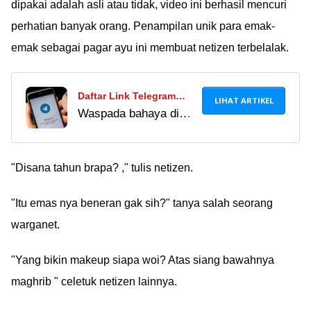
dipakai adalah asli atau tidak, video ini berhasil mencuri
perhatian banyak orang. Penampilan unik para emak-
emak sebagai pagar ayu ini membuat netizen terbelalak.
Daftar Link Telegram
LIHAT ARTIKEL
Waspada bahaya di
Pemersatu Bangsa
balik link Telegram
Terbaru 2024, Hati-Hati
viral yang beredar luas
dengan Kontennya!
di internet. Ketahui
"Disana tahun brapa? ," tulis netizen.
juga risiko dari cara
"Itu emas nya beneran gak sih?" tanya salah seorang
nonton bokeh di
Telegram sebelum data
warganet.
pribadimu dicuri
"Yang bikin makeup siapa woi? Atas siang bawahnya
maghrib " celetuk netizen lainnya.