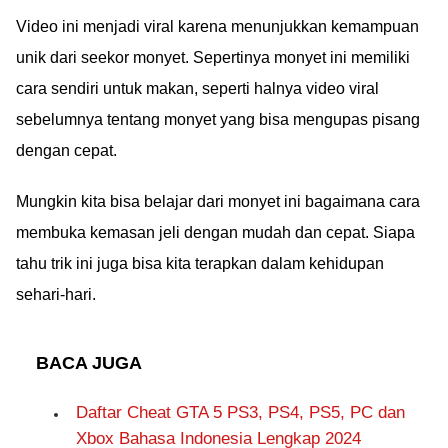
sorotan karena gaya
Juta, Netizen: UMKM
hedonnya saat ngemall
Video ini menjadi viral karena menunjukkan kemampuan
Langsung Dilupain!
di Jakarta. Netizen
unik dari seekor monyet. Sepertinya monyet ini memiliki
beri sindiran pedas,
cara sendiri untuk makan, seperti halnya video viral
sebut mereka sudah
sebelumnya tentang monyet yang bisa mengupas pisang
lupa soal produk lokal
dengan cepat.
usai menang Pilpres.
Gimana menurut
Mungkin kita bisa belajar dari monyet ini bagaimana cara
kamu?
membuka kemasan jeli dengan mudah dan cepat. Siapa
tahu trik ini juga bisa kita terapkan dalam kehidupan
sehari-hari.
BACA JUGA
Daftar Cheat GTA 5 PS3, PS4, PS5, PC dan
Xbox Bahasa Indonesia Lengkap 2024