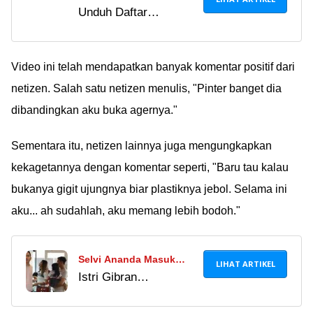
Unduh Daftar
Benarkah XXN 2023
Singkatan XXN 2023
Menampilkan Konten
PDF Gratis! Temukan
Vulgar 18+?
101 singkatan populer
Video ini telah mendapatkan banyak komentar positif dari
dalam teknologi &
netizen. Salah satu netizen menulis, "Pinter banget dia
telekomunikasi,
dibandingkan aku buka agernya."
termasuk xxn
abbreviation list 2023
Sementara itu, netizen lainnya juga mengungkapkan
in english. Dapatkan
kekagetannya dengan komentar seperti, "Baru tau kalau
penjelasan
bukanya gigit ujungnya biar plastiknya jebol. Selama ini
lengkapnya!
aku... ah sudahlah, aku memang lebih bodoh."
Selvi Ananda Masuk
LIHAT ARTIKEL
Istri Gibran
Butik Mewah Sambil
Rakabuming Raka jadi
Tenteng Tas Puluhan