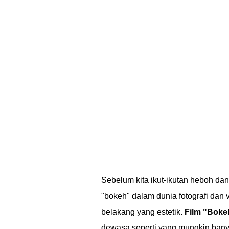
Sebelum kita ikut-ikutan heboh dan 
"bokeh" dalam dunia fotografi dan v
belakang yang estetik.
Film "Bokeh
dewasa seperti yang mungkin banya