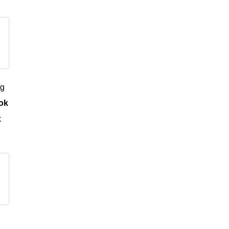
ng
ok
k