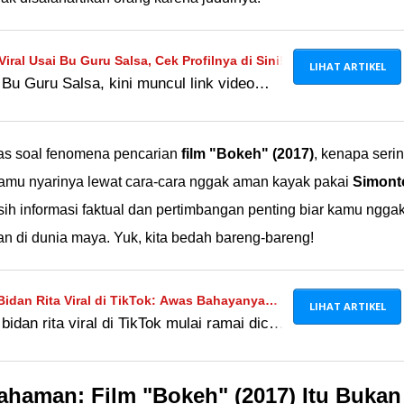
Viral Usai Bu Guru Salsa, Cek Profilnya di Sini!
LIHAT ARTIKEL
Bu Guru Salsa, kini muncul link video
l di berbagai sosial media. Cek kebenaran
i sini.
untas soal fenomena pencarian
film "Bokeh" (2017)
, kenapa seri
kamu nyarinya lewat cara-cara nggak aman kayak pakai
Simont
sih informasi faktual dan pertimbangan penting biar kamu ngga
an di dunia maya. Yuk, kita bedah bareng-bareng!
idan Rita Viral di TikTok: Awas Bahayanya
LIHAT ARTIKEL
idan rita viral di TikTok mulai ramai dicari
alsa!
ati-hati, ada banyak bahaya mengintai
u Salsa!
haman: Film "Bokeh" (2017) Itu Bukan