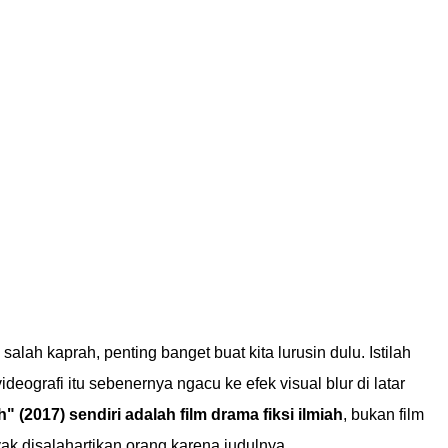
salah kaprah, penting banget buat kita lurusin dulu. Istilah
ideografi itu sebenernya ngacu ke efek visual blur di latar
" (2017) sendiri adalah film drama fiksi ilmiah
, bukan film
k disalahartikan orang karena judulnya.