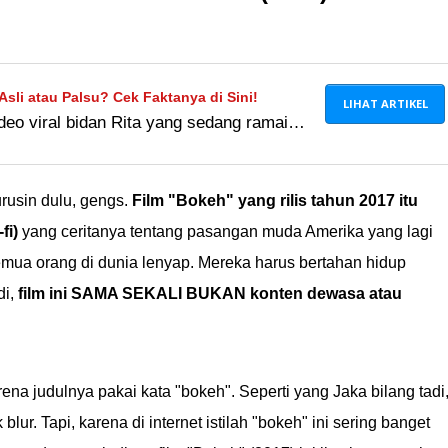
 Asli atau Palsu? Cek Faktanya di Sini!
LIHAT ARTIKEL
deo viral bidan Rita yang sedang ramai
akah video tersebut asli atau hoaks?
di sini!
lurusin dulu, gengs.
Film "Bokeh" yang rilis tahun 2017 itu
fi)
yang ceritanya tentang pasangan muda Amerika yang lagi
a semua orang di dunia lenyap. Mereka harus bertahan hidup
di,
film ini SAMA SEKALI BUKAN konten dewasa atau
ena judulnya pakai kata "bokeh". Seperti yang Jaka bilang tadi
k blur. Tapi, karena di internet istilah "bokeh" ini sering banget