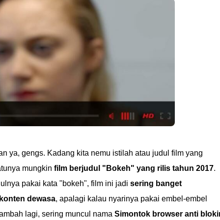
 ya, gengs. Kadang kita nemu istilah atau judul film yang
satunya mungkin
film berjudul "Bokeh" yang rilis tahun 2017
.
lnya pakai kata "bokeh", film ini jadi
sering banget
a konten dewasa
, apalagi kalau nyarinya pakai embel-embel
itambah lagi, sering muncul nama
Simontok browser anti bloki