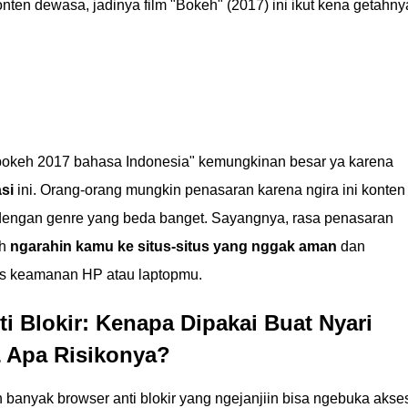
onten dewasa, jadinya film "Bokeh" (2017) ini ikut kena getahny
l bokeh 2017 bahasa Indonesia" kemungkinan besar ya karena
si
ini. Orang-orang mungkin penasaran karena ngira ini konten
dengan genre yang beda banget. Sayangnya, rasa penasaran
ah
ngarahin kamu ke situs-situs yang nggak aman
dan
lus keamanan HP atau laptopmu.
i Blokir: Kenapa Dipakai Buat Nyari
& Apa Risikonya?
an banyak browser anti blokir yang ngejanjiin bisa ngebuka akse