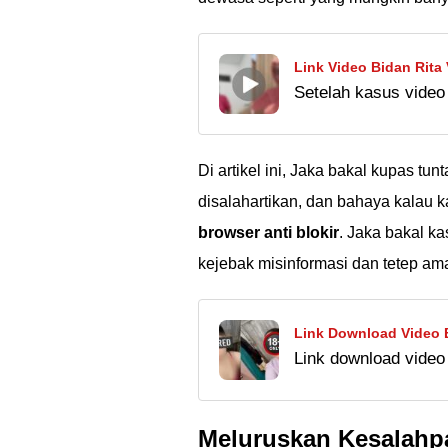
Link Video Bidan Rita 
Setelah kasus video 
Bidan Rita yang vira
video viral tersebut d
Di artikel ini, Jaka bakal kupas t
disalahartikan, dan bahaya kalau 
browser anti blokir
. Jaka bakal ka
kejebak misinformasi dan tetep am
Link Download Video B
Link download video b
Mirip Video Bu Guru S
tahu oleh netizen. H
seperti video Bu Gur
Meluruskan Kesalahpa