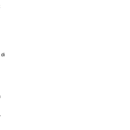
k
 di
u
.