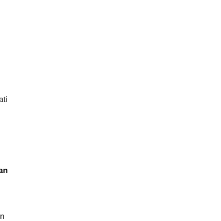
ati
an
an