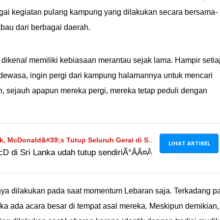
agai kegiatan pulang kampung yang dilakukan secara bersama-
bau dari berbagai daerah.
kenal memiliki kebiasaan merantau sejak lama. Hampir setia
 dewasa, ingin pergi dari kampung halamannya untuk mencari
, sejauh apapun mereka pergi, mereka tetap peduli dengan
ok, McDonald&#39;s Tutup Seluruh Gerai di Sri
LIHAT ARTIKEL
cD di Sri Lanka udah tutup sendiriÃ°ÂÂ¤Â­
anya dilakukan pada saat momentum Lebaran saja. Terkadang p
ka ada acara besar di tempat asal mereka. Meskipun demikian,