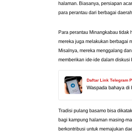
halaman. Biasanya, persiapan ac
para perantau dari berbagai daerah
Para perantau Minangkabau tidak 
mereka juga melakukan berbagai m
Misalnya, mereka menggalang dan
memberikan ide-ide dalam diskusi
Daftar Link Telegram 
Waspada bahaya di ba
dengan Kontennya!
di internet. Ketahui 
Telegram sebelum da
Tradisi pulang basamo bisa dikata
bagi kampung halaman masing-masi
berkontribusi untuk memajukan dae