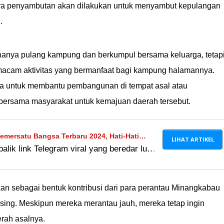
ara penyambutan akan dilakukan untuk menyambut kepulangan
.
hanya pulang kampung dan berkumpul bersama keluarga, tetap
acam aktivitas yang bermanfaat bagi kampung halamannya.
a untuk membantu pembangunan di tempat asal atau
 bersama masyarakat untuk kemajuan daerah tersebut.
Pemersatu Bangsa Terbaru 2024, Hati-Hati
LIHAT ARTIKEL
lik link Telegram viral yang beredar luas
juga risiko dari cara nonton bokeh di
ta pribadimu dicuri
kan sebagai bentuk kontribusi dari para perantau Minangkabau
ng. Meskipun mereka merantau jauh, mereka tetap ingin
rah asalnya.