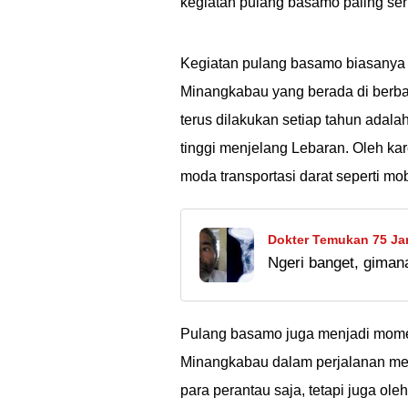
kegiatan pulang basamo paling seri
Kegiatan pulang basamo biasanya 
Minangkabau yang berada di berbag
terus dilakukan setiap tahun adal
tinggi menjelang Lebaran. Oleh ka
moda transportasi darat seperti mob
Dokter Temukan 75 Ja
Ngeri banget, giman
India, Korban Santet?
ke badan, coba? Gak
Pulang basamo juga menjadi mome
Minangkabau dalam perjalanan men
para perantau saja, tetapi juga o