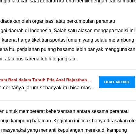
ng dilakukan saat Lebaran karena identik dengan tradisi mudik
diadakan oleh organisasi atau perkumpulan perantau
ai daerah di Indonesia. Salah satu alasan mengapa tradisi ini
ah karena harga tiket transportasi umum yang selalu melambung
rena itu, perjalanan pulang basamo lebih banyak menggunakan
il atau bus karena lebih terjangkau.
rum Besi dalam Tubuh Pria Asal Rajasthan
LIHAT ARTIKEL
a ceritanya jarum sebanyak itu bisa masuk
 kebayang sakitnya kayak apa :(
n untuk mempererat kebersamaan antara sesama perantau
uju kampung halaman. Kegiatan ini tidak hanya dirasakan ol
leh masyarakat yang menanti kepulangan mereka di kampung