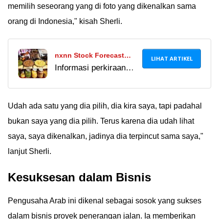
memilih seseorang yang di foto yang dikenalkan sama
orang di Indonesia," kisah Sherli.
nxnn Stock Forecast
LIHAT ARTIKEL
Informasi perkiraan
2023 India: Perkiraan
saham nxnn di India
Saham nxnn di India
untuk tahun 2023.
Tahun 2023
Udah ada satu yang dia pilih, dia kira saya, tapi padahal
bukan saya yang dia pilih. Terus karena dia udah lihat
saya, saya dikenalkan, jadinya dia terpincut sama saya,"
lanjut Sherli.
Kesuksesan dalam Bisnis
Pengusaha Arab ini dikenal sebagai sosok yang sukses
dalam bisnis proyek penerangan jalan. Ia memberikan