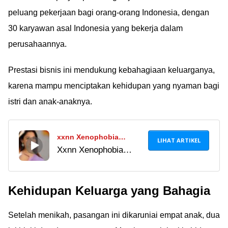
peluang pekerjaan bagi orang-orang Indonesia, dengan
30 karyawan asal Indonesia yang bekerja dalam
perusahaannya.
Prestasi bisnis ini mendukung kebahagiaan keluarganya,
karena mampu menciptakan kehidupan yang nyaman bagi
istri dan anak-anaknya.
xxnn Xenophobia
LIHAT ARTIKEL
Xxnn Xenophobia
Meaning in Hindi
Meaning in Hindi
Dictionary
Dictionary sering
Kehidupan Keluarga yang Bahagia
dikaitkan dengan
konten video dewasa
Setelah menikah, pasangan ini dikaruniai empat anak, dua
18+. Simak penjelasan