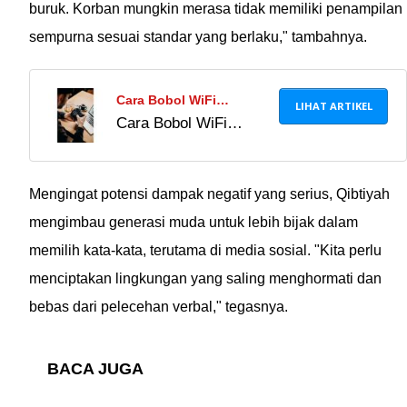
buruk. Korban mungkin merasa tidak memiliki penampilan
sempurna sesuai standar yang berlaku," tambahnya.
Cara Bobol WiFi
LIHAT ARTIKEL
Cara Bobol WiFi
Voucher: Mengakses
Voucher: Mengakses
Internet Gratis dengan
Internet Gratis dengan
Mudah!
Mudah!
Mengingat potensi dampak negatif yang serius, Qibtiyah
mengimbau generasi muda untuk lebih bijak dalam
memilih kata-kata, terutama di media sosial. "Kita perlu
menciptakan lingkungan yang saling menghormati dan
bebas dari pelecehan verbal," tegasnya.
BACA JUGA