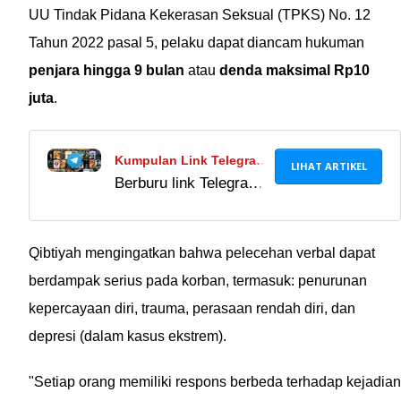
UU Tindak Pidana Kekerasan Seksual (TPKS) No. 12
Tahun 2022 pasal 5, pelaku dapat diancam hukuman
penjara hingga 9 bulan
atau
denda maksimal Rp10
juta
.
Kumpulan Link Telegram
LIHAT ARTIKEL
Berburu link Telegram
Film Indonesia, Barat,
film memang
Asia, & Anime Terbaik
menggoda karena bisa
2024
nonton gratis, tapi
Qibtiyah mengingatkan bahwa pelecehan verbal dapat
risikonya besar.
berdampak serius pada korban, termasuk: penurunan
Banyak channel
kepercayaan diri, trauma, perasaan rendah diri, dan
Telegram film ilegal
depresi (dalam kasus ekstrem).
bisa merusak
perangkatmu.
"Setiap orang memiliki respons berbeda terhadap kejadian