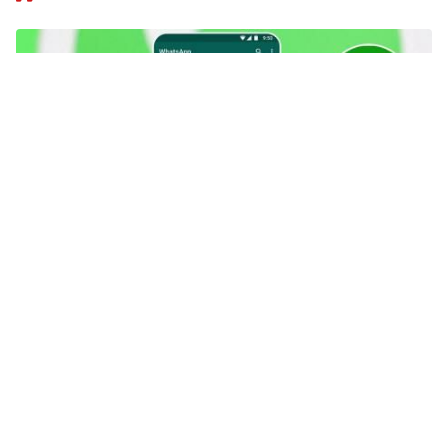
x
Tautan berhasil disalin
X
232+ Link Grup WA Video Viral Terbaru 2026, Belum
Penuh & Langsung Masuk!
Tips
sehari yang lalu
Cara Top Up Tevi, Isi Star untuk
Buka Video Eksklusif di Live
Streaming!
Tips
sehari yang lalu