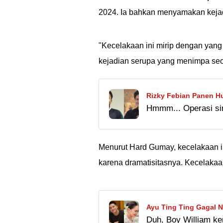
2024. Ia bahkan menyamakan kejad
"Kecelakaan ini mirip dengan yang 
kejadian serupa yang menimpa seora
Rizky Febian Panen Hu
Hmmm... Operasi si
Sule: Dia Punya Penyak
hidung sih. Tapi yaa
badannya dia.
Menurut Hard Gumay, kecelakaan in
karena dramatisitasnya. Kecelakaan 
Ayu Ting Ting Gagal N
Duh, Boy William ke
Happy for Her