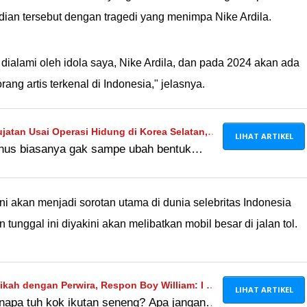
ian tersebut dengan tragedi yang menimpa Nike Ardila.
dialami oleh idola saya, Nike Ardila, dan pada 2024 akan ada
ng artis terkenal di Indonesia," jelasnya.
jatan Usai Operasi Hidung di Korea Selatan,
LIHAT ARTIKEL
nus biasanya gak sampe ubah bentuk
it Sejak Kecil
a... Terserah Iky aja lah, badannya kan
i akan menjadi sorotan utama di dunia selebritas Indonesia
tunggal ini diyakini akan melibatkan mobil besar di jalan tol.
ikah dengan Perwira, Respon Boy William: I m
LIHAT ARTIKEL
napa tuh kok ikutan seneng? Apa jangan-