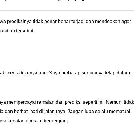
Mba Ayu lagi yaa Ã°ÂÂÂ Gimana gengs,
ih?
 prediksinya tidak benar-benar terjadi dan mendoakan agar
usibah tersebut.
idak menjadi kenyataan. Saya berharap semuanya tetap dalam
hnya mempercayai ramalan dan prediksi seperti ini. Namun, tidak
a dan berhati-hati di jalan raya. Jangan lupa selalu mematuhi
eselamatan diri saat berpergian.