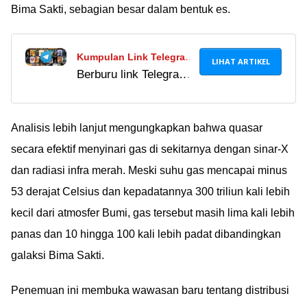
Bima Sakti, sebagian besar dalam bentuk es.
Kumpulan Link Telegram
LIHAT ARTIKEL
Berburu link Telegram
Film Indonesia, Barat,
film memang
Asia, & Anime Terbaik
menggoda karena bisa
2024
nonton gratis, tapi
Analisis lebih lanjut mengungkapkan bahwa quasar
risikonya besar.
secara efektif menyinari gas di sekitarnya dengan sinar-X
Banyak channel
dan radiasi infra merah. Meski suhu gas mencapai minus
Telegram film ilegal
53 derajat Celsius dan kepadatannya 300 triliun kali lebih
bisa merusak
kecil dari atmosfer Bumi, gas tersebut masih lima kali lebih
perangkatmu.
panas dan 10 hingga 100 kali lebih padat dibandingkan
galaksi Bima Sakti.
Penemuan ini membuka wawasan baru tentang distribusi