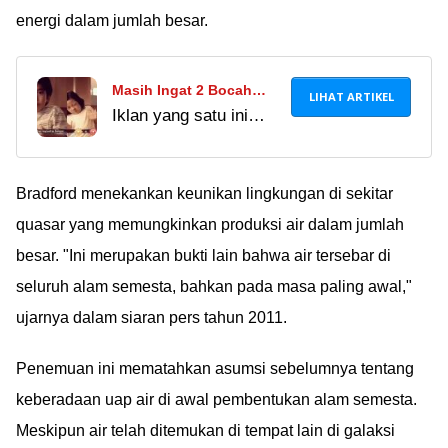
energi dalam jumlah besar.
Masih Ingat 2 Bocah
LIHAT ARTIKEL
Iklan yang satu ini
Bintang Iklan Susu
emang legend banget!
Dancow Tahun 2000-an?
Makasih ya, sudah
Begini Nasibnya
menghiasi masa kecil
Bradford menekankan keunikan lingkungan di sekitar
Sekarang
mimin Ã°ÂÂÂ
quasar yang memungkinkan produksi air dalam jumlah
besar. "Ini merupakan bukti lain bahwa air tersebar di
seluruh alam semesta, bahkan pada masa paling awal,"
ujarnya dalam siaran pers tahun 2011.
Penemuan ini mematahkan asumsi sebelumnya tentang
keberadaan uap air di awal pembentukan alam semesta.
Meskipun air telah ditemukan di tempat lain di galaksi