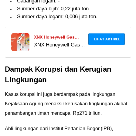
Cadangan logam: -
Sumber daya bijih: 0,22 juta ton.
Sumber daya logam: 0,006 juta ton.
XNX Honeywell Gas
LIHAT ARTIKEL
XNX Honeywell Gas
Detector Datasheet XNX
Detector Datasheet
Digital Viral 2024
XNX Digital adalah
Dampak Korupsi dan Kerugian
spesifikasi dan cara
penggunaan XNX
Lingkungan
Universal Transmitter.
Selengkapnya di sini!
Kasus korupsi ini juga berdampak pada lingkungan.
Kejaksaan Agung menaksir kerusakan lingkungan akibat
penambangan timah mencapai Rp271 triliun.
Ahli lingkungan dari Institut Pertanian Bogor (IPB),