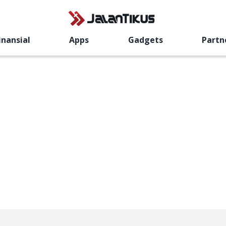
inansial
Apps
Gadgets
Partn