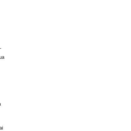
-
mua
a
ai