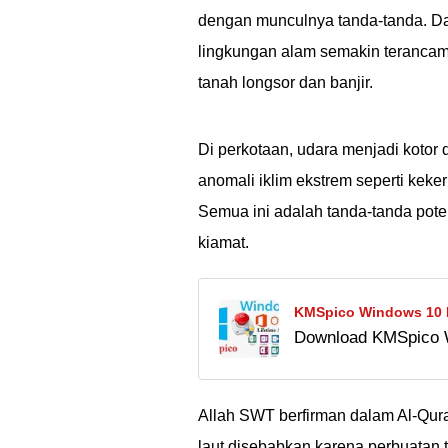
dengan munculnya tanda-tanda. Dal
lingkungan alam semakin terancam
tanah longsor dan banjir.
Di perkotaan, udara menjadi kotor
anomali iklim ekstrem seperti keke
Semua ini adalah tanda-tanda poten
kiamat.
KMSpico Windows 10 D
Download KMSpico Wi
Microsoft Office dan
yang menawarkan fit
pakainya di sini!
Allah SWT berfirman dalam Al-Qura
laut disebabkan karena perbuatan