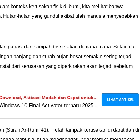
am konteks kerusakan fisik di bumi, kita melihat bahwa
. Hutan-hutan yang gundul akibat ulah manusia menyebabkan
 dan panas, dan sampah berserakan di mana-mana. Selain itu,
ringan panjang dan curah hujan besar semakin sering terjadi.
sial dari kerusakan yang diperkirakan akan terjadi sebelum
ownload, Aktivasi Mudah dan Cepat untuk
LIHAT ARTIKEL
ndows 10 Final Activator terbaru 2025
 Windows
ur lengkap. Cek link unduh gratis dan cara
n (Surah Ar-Rum: 41), "Telah tampak kerusakan di darat dan di
 tangan manusia; Allah menghendaki agar mereka merasakan