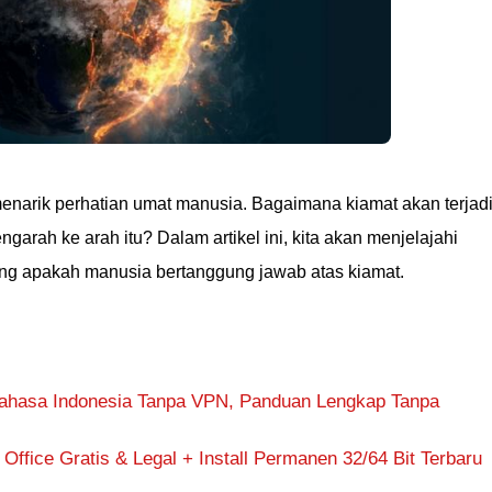
menarik perhatian umat manusia. Bagaimana kiamat akan terjad
rah ke arah itu? Dalam artikel ini, kita akan menjelajahi
tang apakah manusia bertanggung jawab atas kiamat.
ahasa Indonesia Tanpa VPN, Panduan Lengkap Tanpa
Office Gratis & Legal + Install Permanen 32/64 Bit Terbaru