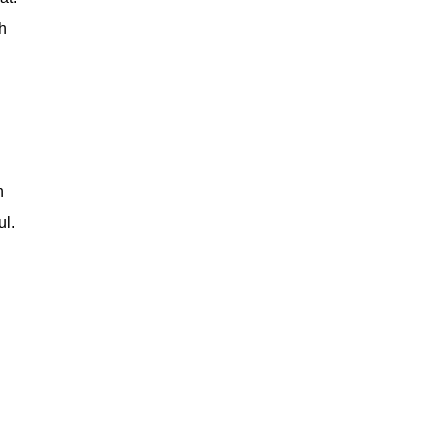
h
n
ul.
n