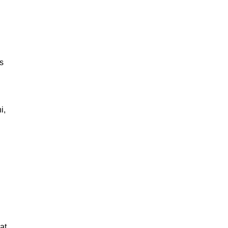
s
i,
at.