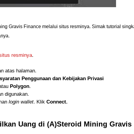
ng Gravis Finance melalui situs resminya. Simak tutorial singk
anya.
situs resminya
.
an atas halaman.
syaratan Penggunaan dan Kebijakan Privasi
atau
Polygon
.
an digunakan.
aman
login wallet
. Klik
Connect.
lkan Uang di (A)Steroid Mining Gravis