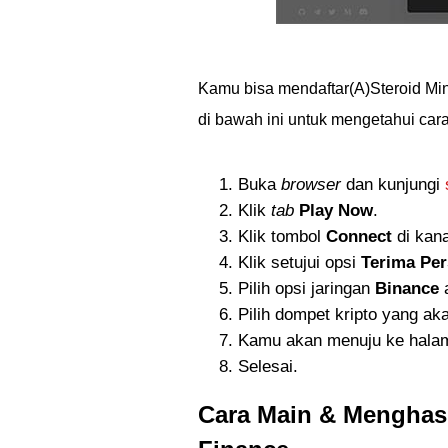
Kamu bisa mendaftar(A)Steroid Mini
di bawah ini untuk mengetahui car
Buka
browser
dan kunjungi
Klik
tab
Play Now
.
Klik tombol
Connect
di kan
Klik setujui opsi
Terima Per
Pilih opsi jaringan
Binance
Pilih dompet kripto yang ak
Kamu akan menuju ke hal
Selesai.
Cara Main & Menghasi