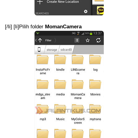
[/li] [li]Pilih folder
MomanCamera