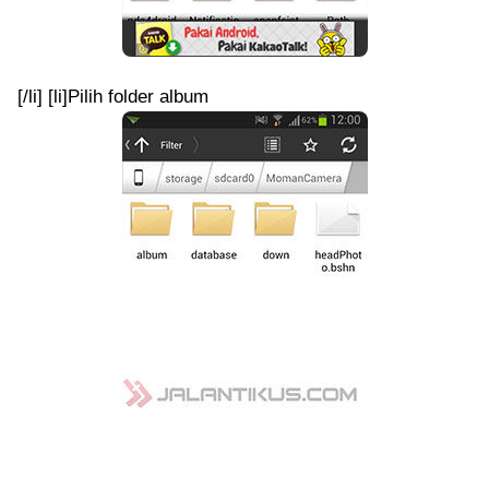
[/li] [li]Pilih folder album