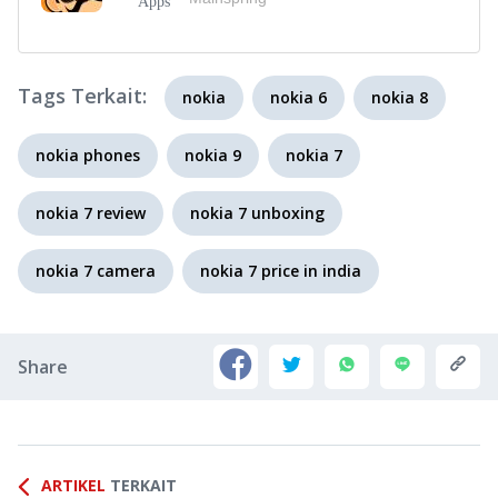
Tags Terkait:
nokia
nokia 6
nokia 8
nokia phones
nokia 9
nokia 7
nokia 7 review
nokia 7 unboxing
nokia 7 camera
nokia 7 price in india
Share
ARTIKEL
TERKAIT