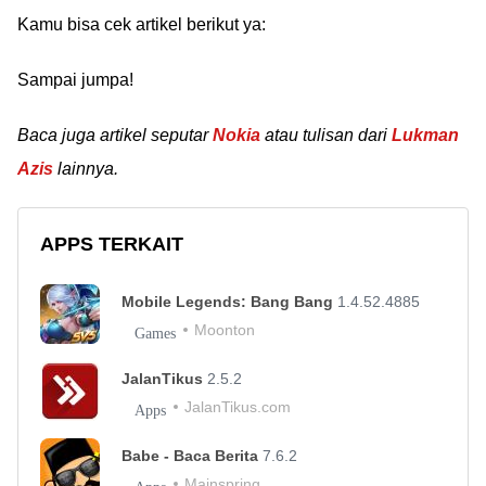
Kamu bisa cek artikel berikut ya:
Sampai jumpa!
Baca juga artikel seputar
Nokia
atau tulisan dari
Lukman
Azis
lainnya.
APPS TERKAIT
Mobile Legends: Bang Bang
1.4.52.4885
Moonton
Games
JalanTikus
2.5.2
JalanTikus.com
Apps
Babe - Baca Berita
7.6.2
Mainspring
Apps