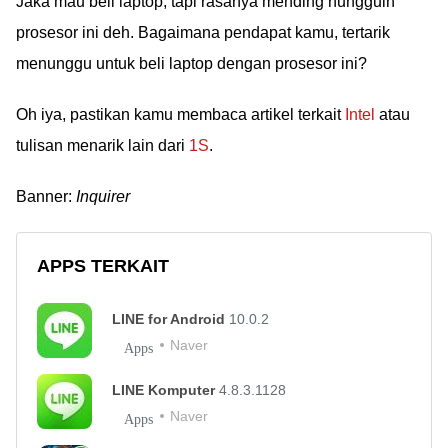
Jaka mau beli laptop, tapi rasanya mending nungguin
prosesor ini deh. Bagaimana pendapat kamu, tertarik
menunggu untuk beli laptop dengan prosesor ini?
Oh iya, pastikan kamu membaca artikel terkait
Intel
atau
tulisan menarik lain dari
1S
.
Banner:
Inquirer
APPS TERKAIT
LINE for Android
10.0.2
Naver
Apps
LINE Komputer
4.8.3.1128
Naver
Apps