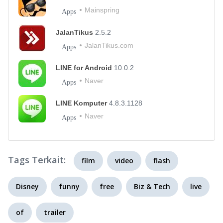
Mainspring
Apps
JalanTikus
2.5.2
JalanTikus.com
Apps
LINE for Android
10.0.2
Naver
Apps
LINE Komputer
4.8.3.1128
Naver
Apps
Tags Terkait:
film
video
flash
Disney
funny
free
Biz & Tech
live
of
trailer