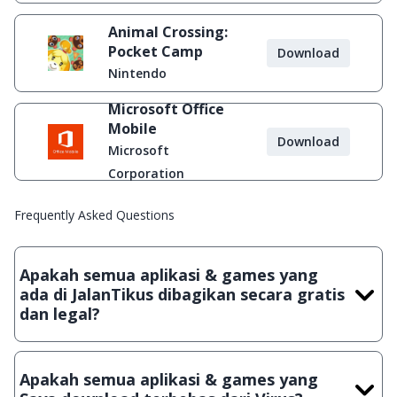
Animal Crossing:
Pocket Camp
Download
Nintendo
Microsoft Office
Mobile
Download
Microsoft
Corporation
Frequently Asked Questions
Apakah semua aplikasi & games yang
ada di JalanTikus dibagikan secara gratis
dan legal?
Ya, JalanTikus hanya membagikan aplikasi & games yang
gratis (Freeware) dan legal, dalam artian tidak (bajakan) hasil
Apakah semua aplikasi & games yang
crack, patch atau semacamnya.