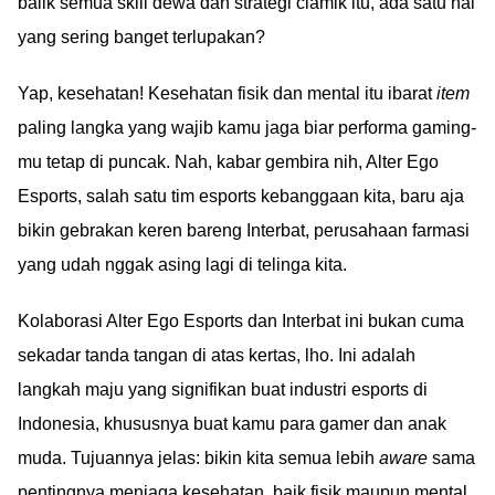
balik semua skill dewa dan strategi ciamik itu, ada satu hal
yang sering banget terlupakan?
Yap, kesehatan! Kesehatan fisik dan mental itu ibarat
item
paling langka yang wajib kamu jaga biar performa gaming-
mu tetap di puncak. Nah, kabar gembira nih, Alter Ego
Esports, salah satu tim esports kebanggaan kita, baru aja
bikin gebrakan keren bareng Interbat, perusahaan farmasi
yang udah nggak asing lagi di telinga kita.
Kolaborasi Alter Ego Esports dan Interbat ini bukan cuma
sekadar tanda tangan di atas kertas, lho. Ini adalah
langkah maju yang signifikan buat industri esports di
Indonesia, khususnya buat kamu para gamer dan anak
muda. Tujuannya jelas: bikin kita semua lebih
aware
sama
pentingnya menjaga kesehatan, baik fisik maupun mental,