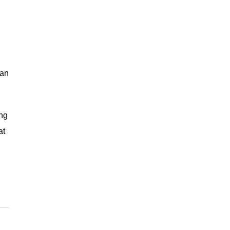
gan
ng
at