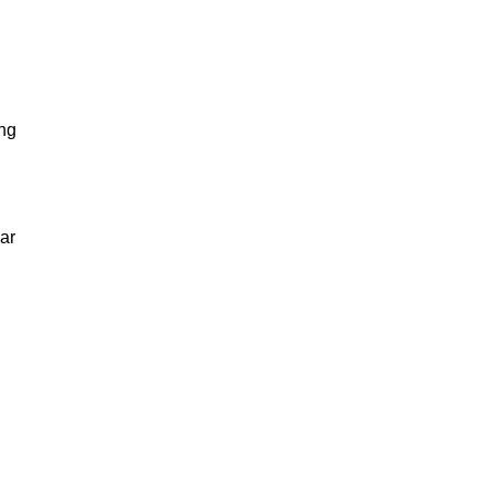
ang
ar