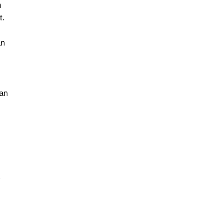
n
t.
an
gan