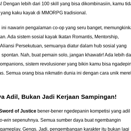
 Dengan lebih dari 100 skill yang bisa dikombinasiin, kamu tid
s yang kaku kayak di MMORPG tradisional.
 ini nawarin pengalaman co-op yang seru banget, memungkin
an. Ada sistem sosial kayak Ikatan Romantis, Mentorship,
liansi Persekutuan, semuanya diatur dalam hub sosial yang
 spontan. Nah, buat pemain solo, jangan khawatir! Ada lebih da
Companions, sistem revolusioner yang bikin kamu bisa ngadepi
s. Semua orang bisa nikmatin dunia ini dengan cara unik mere
a Adil, Bukan Jadi Kerjaan Sampingan!
Sword of Justice
bener-bener ngedepanin kompetisi yang adil
to-win
sepenuhnya. Semua sumber daya buat ngembangin
t gameplay, Gengs. Jadi, pengembangan karakter itu bukan lagi