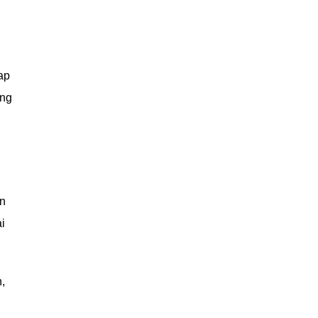
ap
ang
in
i
,