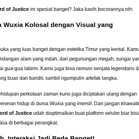
d of Justice
ini spesial banget? Jaka kasih bocorannya nih:
a Wuxia Kolosal dengan Visual yang
buka yang luas banget dengan estetika Timur yang kental. Kam
andangan alam yang indah, dari pegunungan megah, sungai ya
i gua-gua labirin. Kamu juga bisa nemuin senjata legendaris 
ang buas dan bandit, sambil ngumpulin artefak langka.
ehidupan perkotaan zaman kuno juga diciptakan ulang dengan
beneran hidup di dunia Wuxia yang imersif. Dan jangan khawati
rd of Justice
udah dioptimalkan buat platform seluler biar bis
iasa di berbagai perangkat.
h, Interaksi Jadi Beda Banget!