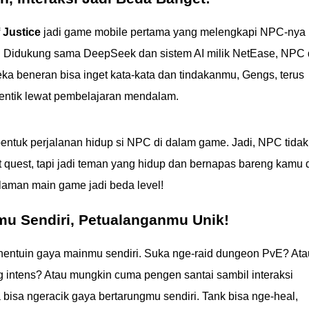
 Justice
jadi game mobile pertama yang melengkapi NPC-nya
 Didukung sama DeepSeek dan sistem AI milik NetEase, NPC 
eka beneran bisa inget kata-kata dan tindakanmu, Gengs, terus
tentik lewat pembelajaran mendalam.
entuk perjalanan hidup si NPC di dalam game. Jadi, NPC tidak
at quest, tapi jadi teman yang hidup dan bernapas bareng kamu 
laman main game jadi beda level!
u Sendiri, Petualanganmu Unik!
nentuin gaya mainmu sendiri. Suka nge-raid dungeon PvE? Ata
 intens? Atau mungkin cuma pengen santai sambil interaksi
bisa ngeracik gaya bertarungmu sendiri. Tank bisa nge-heal,