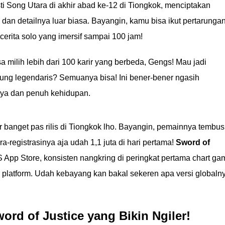
 Song Utara di akhir abad ke-12 di Tiongkok, menciptakan
dan detailnya luar biasa. Bayangin, kamu bisa ikut pertarunga
cerita solo yang imersif sampai 100 jam!
a milih lebih dari 100 karir yang berbeda, Gengs! Mau jadi
rung legendaris? Semuanya bisa! Ini bener-bener ngasih
aya dan penuh kehidupan.
 banget pas rilis di Tiongkok lho. Bayangin, pemainnya tembus
a-registrasinya aja udah 1,1 juta di hari pertama!
Sword of
S App Store, konsisten nangkring di peringkat pertama chart ga
ai platform. Udah kebayang kan bakal sekeren apa versi globaln
word of Justice yang Bikin Ngiler!