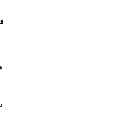
di
di
u