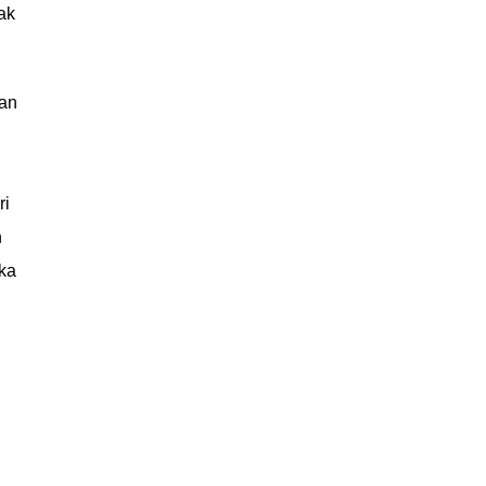
ak
kan
ri
n
ka