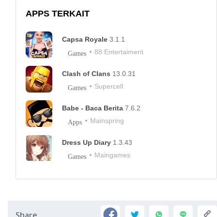
APPS TERKAIT
Capsa Royale
3.1.1
88 Entertaiment
Games
Clash of Clans
13.0.31
Supercell
Games
Babe - Baca Berita
7.6.2
Mainspring
Apps
Dress Up Diary
1.3.43
Maingames
Games
Share