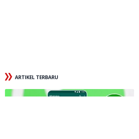
ARTIKEL TERBARU
x
Tautan berhasil disalin
X