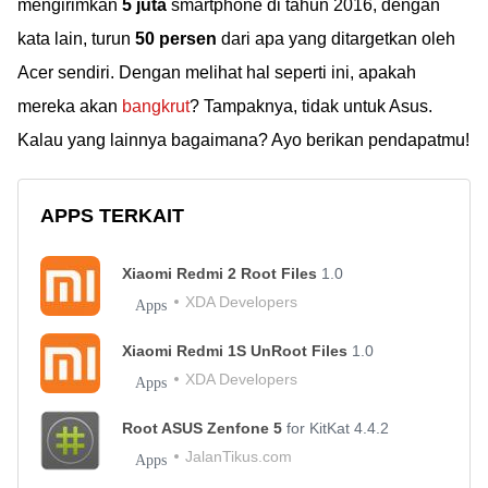
mengirimkan
5 juta
smartphone di tahun 2016, dengan
kata lain, turun
50 persen
dari apa yang ditargetkan oleh
Acer sendiri. Dengan melihat hal seperti ini, apakah
mereka akan
bangkrut
? Tampaknya, tidak untuk Asus.
Kalau yang lainnya bagaimana? Ayo berikan pendapatmu!
APPS TERKAIT
Xiaomi Redmi 2 Root Files
1.0
XDA Developers
Apps
Xiaomi Redmi 1S UnRoot Files
1.0
XDA Developers
Apps
Root ASUS Zenfone 5
for KitKat 4.4.2
JalanTikus.com
Apps