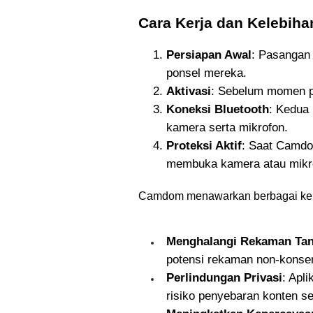
Cara Kerja dan Kelebi
Persiapan Awal
: Pasangan
ponsel mereka.
Aktivasi
: Sebelum momen pr
Koneksi Bluetooth
: Kedua 
kamera serta mikrofon.
Proteksi Aktif
: Saat Camdom
membuka kamera atau mikr
Camdom menawarkan berbagai keun
Menghalangi Rekaman Tan
potensi rekaman non-konse
Perlindungan Privasi
: Apl
risiko penyebaran konten sen