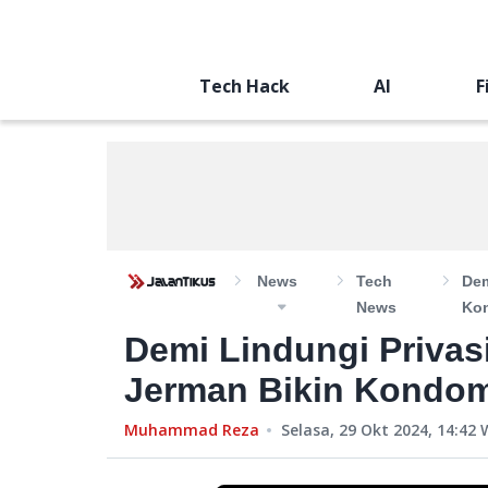
Tech Hack
AI
F
News
Tech
Dem
News
Kon
Demi Lindungi Privas
Jerman Bikin Kondom 
Muhammad Reza
Selasa, 29 Okt 2024, 14:42
W