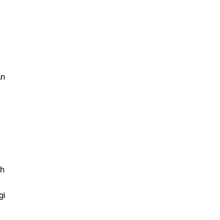
an
ah
gi