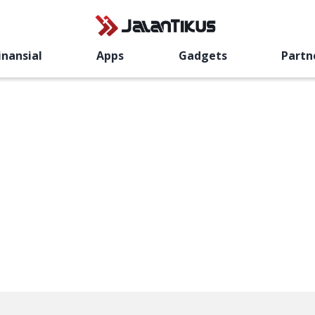
inansial
Apps
Gadgets
Partn