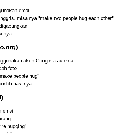
gunakan email
Inggris, misalnya "make two people hug each other"
 digabungkan
ilnya.
o.org)
ggunakan akun Google atau email
gah foto
"make people hug"
unduh hasilnya.
i)
n email
orang
're hugging"