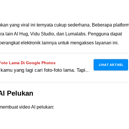
kan yang viral ini ternyata cukup sederhana. Beberapa platfor
ra lain AI Hug, Vidu Studio, dan Lumalabs. Pengguna dapat
perangkat elektronik lainnya untuk mengakses layanan ini.
Foto Lama Di Google Photos
LIHAT ARTIKEL
 kamu yang lagi cari foto-foto lama. Tapi
tan, ya. Nanti gagal move on Ã°ÂÂ¥Â¹
AI Pelukan
k membuat video AI pelukan: