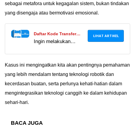
sebagai metafora untuk kegagalan sistem, bukan tindakan
yang disengaja atau bermotivasi emosional.
Daftar Kode Transfer
LIHAT ARTIKEL
Ingin melakukan
DANA Lengkap Semua
transaksi di aplikasi
Bank + Cara Top Up,
DANA dan perlu isi
Mudah Diingat!
saldo? Simak daftar
Kasus ini mengingatkan kita akan pentingnya pemahaman
kode transfer DANA
yang lebih mendalam tentang teknologi robotik dan
paling lengkap semua
kecerdasan buatan, serta perlunya kehati-hatian dalam
bank dan cara top up
mengintegrasikan teknologi canggih ke dalam kehidupan
2024.
sehari-hari.
BACA JUGA