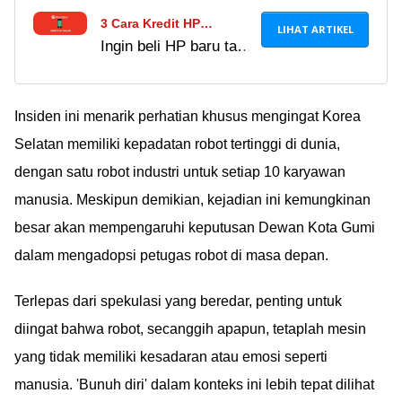
3 Cara Kredit HP
LIHAT ARTIKEL
Ingin beli HP baru tapi
Akulaku, Dapatkan
budget pas-pasan?
Gadget Impian Dalam
Tenang, ada cara
Hitungan Menit!
kredit HP di Akulaku
Insiden ini menarik perhatian khusus mengingat Korea
yang mudah dan
Selatan memiliki kepadatan robot tertinggi di dunia,
praktis untuk dicoba.
dengan satu robot industri untuk setiap 10 karyawan
Intip panduan
manusia. Meskipun demikian, kejadian ini kemungkinan
lengkapnya di sini, ya!
besar akan mempengaruhi keputusan Dewan Kota Gumi
dalam mengadopsi petugas robot di masa depan.
Terlepas dari spekulasi yang beredar, penting untuk
diingat bahwa robot, secanggih apapun, tetaplah mesin
yang tidak memiliki kesadaran atau emosi seperti
manusia. 'Bunuh diri' dalam konteks ini lebih tepat dilihat