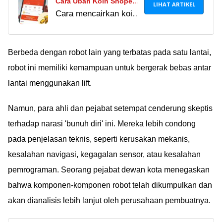
Cara Ubah Koin Shopee
LIHAT ARTIKEL
Cara mencairkan koin
Jadi ShopeePay, Tukar
shopee ternyata
Jadi Uang, Pulsa, &
mudah. Simak
Voucher Belanja!
panduan menukarkan
Berbeda dengan robot lain yang terbatas pada satu lantai,
koin jadi pulsa,
robot ini memiliki kemampuan untuk bergerak bebas antar
voucher belanja, dan
lantai menggunakan lift.
lain-lain di sini.
Namun, para ahli dan pejabat setempat cenderung skeptis
terhadap narasi 'bunuh diri' ini. Mereka lebih condong
pada penjelasan teknis, seperti kerusakan mekanis,
kesalahan navigasi, kegagalan sensor, atau kesalahan
pemrograman. Seorang pejabat dewan kota menegaskan
bahwa komponen-komponen robot telah dikumpulkan dan
akan dianalisis lebih lanjut oleh perusahaan pembuatnya.