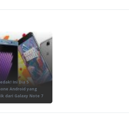
edak! Ini Dia 5
one Android yang
ik dari Galaxy Note 7