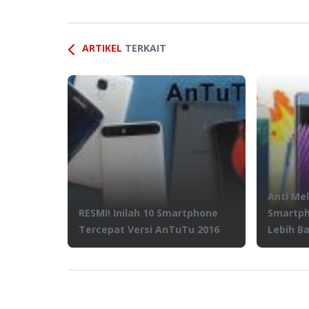
ARTIKEL
TERKAIT
Anti Mel
RESMI! Inilah 10 Smartphone
Smartph
Tercepat Versi AnTuTu 2016
Lebih Ba