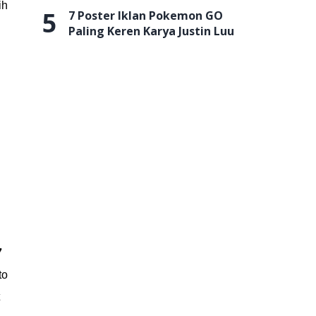
ih
5
7 Poster Iklan Pokemon GO
Paling Keren Karya Justin Luu
7
to