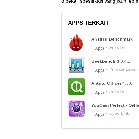
dibekali spesifikasi yang jauh lebih 
APPS TERKAIT
AnTuTu Benchmark
AnTuTu
Apps
Geekbench 3
3.4.1
Primate Labs I
Apps
Antutu Officer
4.3.8
AnTuTu
Apps
YouCam Perfect - Self
CyberLink
Apps