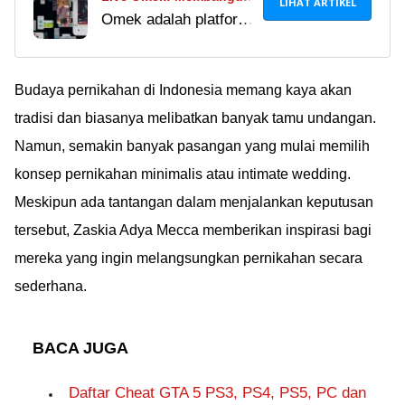
LIHAT ARTIKEL
Omek adalah platform
Jaringan Profesional
digital yang bertujuan
Diaspora Afrika
untuk memfasilitasi
pembangunan jaringan
Budaya pernikahan di Indonesia memang kaya akan
sosial dan profesional
tradisi dan biasanya melibatkan banyak tamu undangan.
bagi para profesional
Namun, semakin banyak pasangan yang mulai memilih
diaspora Afrika serta
konsep pernikahan minimalis atau intimate wedding.
sekutu mereka.
Meskipun ada tantangan dalam menjalankan keputusan
tersebut, Zaskia Adya Mecca memberikan inspirasi bagi
mereka yang ingin melangsungkan pernikahan secara
sederhana.
BACA JUGA
Daftar Cheat GTA 5 PS3, PS4, PS5, PC dan