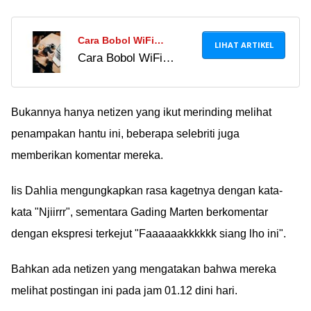
Cara Bobol WiFi
LIHAT ARTIKEL
Cara Bobol WiFi
Voucher: Mengakses
Voucher: Mengakses
Internet Gratis dengan
Internet Gratis dengan
Mudah!
Mudah!
Bukannya hanya netizen yang ikut merinding melihat
penampakan hantu ini, beberapa selebriti juga
memberikan komentar mereka.
Iis Dahlia mengungkapkan rasa kagetnya dengan kata-
kata "Njiirrr", sementara Gading Marten berkomentar
dengan ekspresi terkejut "Faaaaaakkkkkk siang lho ini".
Bahkan ada netizen yang mengatakan bahwa mereka
melihat postingan ini pada jam 01.12 dini hari.