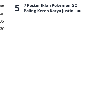
5
7 Poster Iklan Pokemon GO
ran
Paling Keren Karya Justin Luu
sar
105
 30