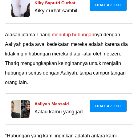
Kiky Saputri Curhat
LIHAT ARTIKEL
Kiky curhat sambil
Keguguran di Usia 2,5
nangis mengingat bayi
Bulan, Kista dan
yang dikandungnya
Kelelahan Jadi Penyebab
keguguran. Turut
Alasan utama Thariq
menutup
hubungan
nya dengan
berduka mba Kiki,
Aaliyah pada awal kedekatan mereka adalah karena dia
semoga kuat ya!
tidak ingin hubungan mereka diatur-atur oleh netizen.
Thariq mengungkapkan keinginannya untuk menjalin
hubungan serius dengan Aaliyah, tanpa campur tangan
orang lain.
Aaliyah Massaid
LIHAT ARTIKEL
Kalau kamu yang jadi
Kedapatan Kasih
orang tua, rela gak
Ameena Cokelat Bekas
anak kamu menerima
Gigitan, Ashanty Kasih
makanan bekas gigitan
"Hubungan yang kami inginkan adalah antara kami
Teguran