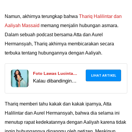
Namun, akhirnya terungkap bahwa
Thariq Halilintar dan
Aaliyah Massaid
memang menjalin hubungan asmara.
Dalam sebuah podcast bersama Atta dan Aurel
Hermansyah, Thariq akhirnya membicarakan secara
terbuka tentang hubungannya dengan Aaliyah.
Foto Lawas Lucinta
LIHAT ARTIKEL
Kalau dibandingin
Luna Waktu Masih Kerja
dengan Lucinta Luna
di Salon Viral Lagi,
yang sekarang, ini
Penampilannya Bikin
bukti nyata kalau
Thariq memberi tahu kakak dan kakak iparnya, Atta
Pangling!
cantik itu butuh uang
Halilintar dan Aurel Hermansyah, bahwa dia selama ini
banyak! Tapi salut
menutup rapat kedekatannya dengan Aaliyah karena tidak
sama Luna, akhirnya
ingin hubungannya diganggu oleh netizen. Meskipun