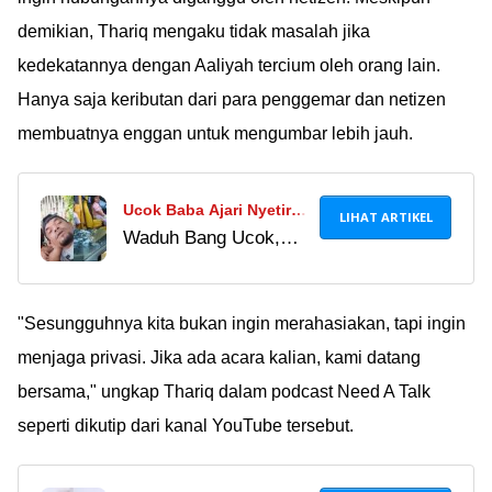
berani mengakui masa
demikian, Thariq mengaku tidak masalah jika
lalunya dan nggak
kedekatannya dengan Aaliyah tercium oleh orang lain.
nutup-nutupin lagi.
Hanya saja keributan dari para penggemar dan netizen
membuatnya enggan untuk mengumbar lebih jauh.
Ucok Baba Ajari Nyetir
LIHAT ARTIKEL
Waduh Bang Ucok,
Anaknya yang Masih 12
kayaknya anak umur
Tahun, Jadi Omongan
segitu belum layak
Netizen!
diajarin nyetir, deh...
"Sesungguhnya kita bukan ingin merahasiakan, tapi ingin
menjaga privasi. Jika ada acara kalian, kami datang
bersama," ungkap Thariq dalam podcast Need A Talk
seperti dikutip dari kanal YouTube tersebut.