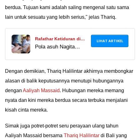
orang lain? Silakan
berdua. Tujuan kami adalah saling mengenal satu sama
nilai sendiri deh..
lain untuk sesuatu yang lebih serius," jelas Thariq.
Rafathar Ketiduran di
LIHAT ARTIKEL
Pola asuh Nagita
Sekolah Karena
Slavina memang jadi
Begadang Nungguin
sorotan belakangan ini.
Nagita Slavina Kerja,
Sebelumnya,
Dengan demikian, Thariq Halilintar akhirnya membongkar
Netizen Beri Sindiran!
Rayyanza aja sampai
alasan di balik keputusannya menutupi hubungannya
ikut syuting acara
dengan
Aaliyah Massaid
. Hubungan mereka memang
sahur, loh. Inikah yang
nyata dan kini mereka berdua secara terbuka menjalani
namanya eksploitasi
kisah cinta mereka.
anak?
Simak juga potret-potret seru perayaan ulang tahun
Aaliyah Massaid bersama
Thariq Halilintar
di Bali yang