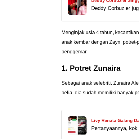
Deddy Corbuzier Sing
Deddy Corbuzier jug
Sedih Nada: Aku Buka
"hadiah IMB", loh. 
atau malah bikin saki
Menginjak usia 4 tahun, kecantika
anak kembar dengan Zayn, potret-po
penggemar.
1. Potret Zunaira
Sebagai anak selebriti, Zunaira Al
belia, dia sudah memiliki banyak p
Livy Renata Galang Da
Pertanyaannya, kok 
Netizen: Ketika Si Mis
Apakah ini yang di