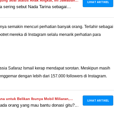
gung Soal Status Anak Angkat, Ini Jawaban
LIHAT ARTIKEL
a sering sebut Nada Tarina sebagai
n Anak Banget Ya?
Menurut kamu becandaan kayak gini wajar
t hati si anak sih?
nnya semakin mencuri perhatian banyak orang. Terlahir sebagai
tret mereka di Instagram selalu menarik perhatian para
essia Safaraz Ismail kerap mendapat sorotan. Meskipun masih
enggemar dengan lebih dari 157.000 followers di Instagram.
na untuk Belikan Ibunya Mobil Miliaran,
LIHAT ARTIKEL
ada orang yang mau bantu donasi gitu?
kin Bantu Si Kaya
namakan puncak komedi?