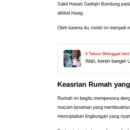
Sakit Hasan Sadiqin Bandung pada
akibat maag.
Oleh karena itu, mobil ini menjadi
5 Tahun Ditinggal Ist
Wah, keren banget 
Lagi: Ingin Fokus Ba
anak dan mewujudkan
Keasrian Rumah yang
Rumah ini begitu mempesona deng
macam tanaman yang membuatnya ta
menciptakan lingkungan yang nyam