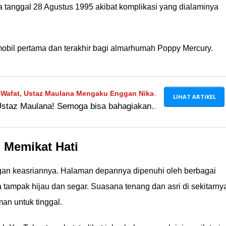
 tanggal 28 Agustus 1995 akibat komplikasi yang dialaminya
 mobil pertama dan terakhir bagi almarhumah Poppy Mercury.
ri Wafat, Ustaz Maulana Mengaku Enggan Nikah
LIHAT ARTIKEL
Ustaz Maulana! Semoga bisa bahagiakan
hagiakan 4 Anak
 keinginan mendiang istri ya!
 Memikat Hati
an keasriannya. Halaman depannya dipenuhi oleh berbagai
mpak hijau dan segar. Suasana tenang dan asri di sekitarny
an untuk tinggal.