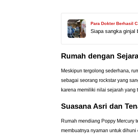
Para Dokter Berhasil 
Siapa sangka ginjal 
Dampaknya ke Pasien
gagal ginjal kronis 
Ã°ÂÂ¤Â
Rumah dengan Sejara
Meskipun tergolong sederhana, rum
sebagai seorang rockstar yang sang
karena memiliki nilai sejarah yang t
Suasana Asri dan Te
Rumah mendiang Poppy Mercury ter
membuatnya nyaman untuk dihuni 