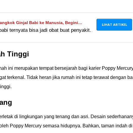
Cangkok Ginjal Babi ke Manusia, Begini
LIHAT ARTIKEL
babi ternyata bisa jadi obat buat penyakit
manusia. Tapi aneh nggak, ya, rasanya?
h Tinggi
ah ini merupakan tempat bersejarah bagi karier Poppy Mercur
at terkenal. Tidak heran jika rumah ini tetap terawat dengan ba
inggi.
nang
letak di lingkungan yang tenang dan asri. Desain sederhanan
oleh Poppy Mercury semasa hidupnya. Bahkan, taman indah di