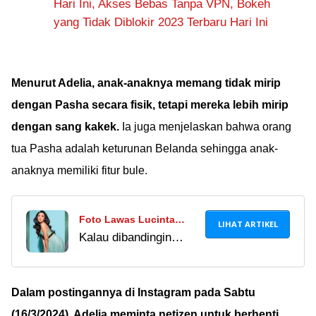
Hari Ini, Akses Bebas Tanpa VPN, Bokeh
yang Tidak Diblokir 2023 Terbaru Hari Ini
Menurut Adelia, anak-anaknya memang tidak mirip
dengan Pasha secara fisik, tetapi mereka lebih mirip
dengan sang kakek.
Ia juga menjelaskan bahwa orang
tua Pasha adalah keturunan Belanda sehingga anak-
anaknya memiliki fitur bule.
Foto Lawas Lucinta
LIHAT ARTIKEL
Kalau dibandingin
Luna Waktu Masih Kerja
dengan Lucinta Luna
di Salon Viral Lagi,
yang sekarang, ini
Penampilannya Bikin
bukti nyata kalau
Dalam postingannya di Instagram pada Sabtu
Pangling!
cantik itu butuh uang
(16/3/2024), Adelia meminta netizen untuk berhenti