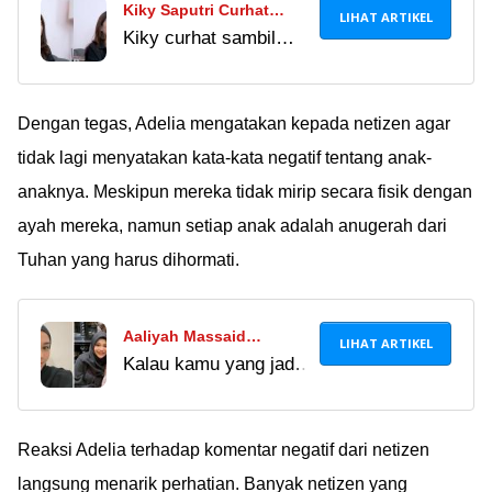
Kiky Saputri Curhat
LIHAT ARTIKEL
Kiky curhat sambil
Keguguran di Usia 2,5
nangis mengingat bayi
Bulan, Kista dan
yang dikandungnya
Kelelahan Jadi Penyebab
keguguran. Turut
Dengan tegas, Adelia mengatakan kepada netizen agar
berduka mba Kiki,
tidak lagi menyatakan kata-kata negatif tentang anak-
semoga kuat ya!
anaknya. Meskipun mereka tidak mirip secara fisik dengan
ayah mereka, namun setiap anak adalah anugerah dari
Tuhan yang harus dihormati.
Aaliyah Massaid
LIHAT ARTIKEL
Kalau kamu yang jadi
Kedapatan Kasih
orang tua, rela gak
Ameena Cokelat Bekas
anak kamu menerima
Gigitan, Ashanty Kasih
makanan bekas gigitan
Reaksi Adelia terhadap komentar negatif dari netizen
Teguran
orang lain? Silakan
langsung menarik perhatian. Banyak netizen yang