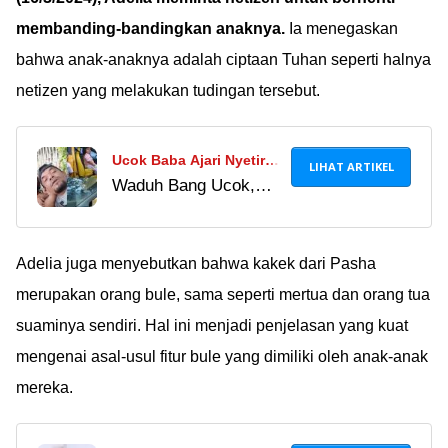
banyak! Tapi salut
membanding-bandingkan anaknya.
Ia menegaskan
sama Luna, akhirnya
bahwa anak-anaknya adalah ciptaan Tuhan seperti halnya
berani mengakui masa
netizen yang melakukan tudingan tersebut.
lalunya dan nggak
nutup-nutupin lagi.
Ucok Baba Ajari Nyetir
LIHAT ARTIKEL
Waduh Bang Ucok,
Anaknya yang Masih 12
kayaknya anak umur
Tahun, Jadi Omongan
segitu belum layak
Netizen!
diajarin nyetir, deh...
Adelia juga menyebutkan bahwa kakek dari Pasha
merupakan orang bule, sama seperti mertua dan orang tua
suaminya sendiri. Hal ini menjadi penjelasan yang kuat
mengenai asal-usul fitur bule yang dimiliki oleh anak-anak
mereka.