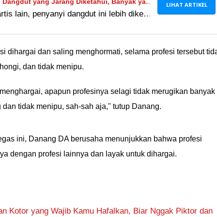
i Dangdut yang Jarang Diketahui, Banyak yang
LIHAT ARTIKEL
is lain, penyanyi dangdut ini lebih dikenal
ngnya. Nama asli mereka ternyata beda
ak!
 dihargai dan saling menghormati, selama profesi tersebut tid
hongi, dan tidak menipu.
g menghargai, apapun profesinya selagi tidak merugikan banyak
dan tidak menipu, sah-sah aja," tutup Danang.
 tegas ini, Danang DA berusaha menunjukkan bahwa profesi
a dengan profesi lainnya dan layak untuk dihargai.
an Kotor yang Wajib Kamu Hafalkan, Biar Nggak Piktor dan