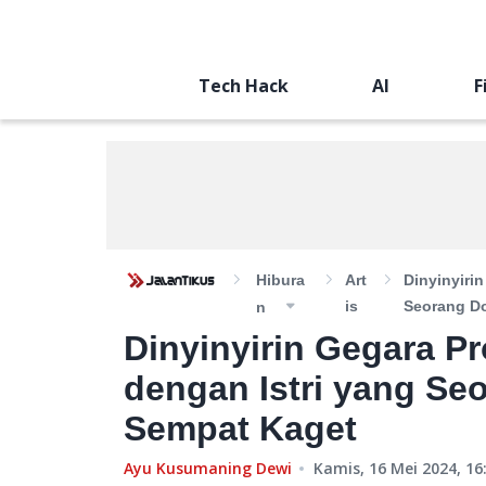
Tech Hack
AI
F
Hibura
Art
Dinyinyiri
Is
Seorang Do
N
Dinyinyirin Gegara P
dengan Istri yang Se
Sempat Kaget
Ayu Kusumaning Dewi
Kamis, 16 Mei 2024, 16