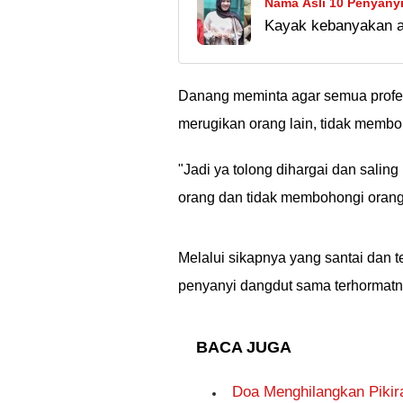
Nama Asli 10 Penyany
Kayak kebanyakan art
Beda Jauh!
dengan nama panggu
jauh dan susah diteb
Danang meminta agar semua profesi
merugikan orang lain, tidak membo
"Jadi ya tolong dihargai dan salin
orang dan tidak membohongi orang 
Melalui sikapnya yang santai dan
penyanyi dangdut sama terhormatny
BACA JUGA
Doa Menghilangkan Pikir