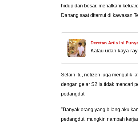
hidup dan besar, menafkahi keluar
Danang saat ditemui di kawasan Te
Deretan Artis Ini Pun
Kalau udah kaya ray
Taulany Pakai Emas 22
Kalau mimin sih ad
Yanto....
Selain itu, netizen juga menguli
dengan gelar S2 ia tidak mencari p
pedangdut.
"Banyak orang yang bilang aku kan
pedangdut, mungkin nambah kerjaan