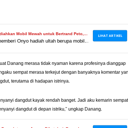
iahkan Mobil Mewah untuk Bertrand Peto,
LIHAT ARTIKEL
emberi Onyo hadiah ultah berupa mobil
ben Onsu Disorot
ah bengong Ruben Onsu disorot netizen.
ahnya mahal amat??
uat Danang merasa tidak nyaman karena profesinya dianggap
engaku sempat merasa terkejut dengan banyaknya komentar ya
dut, terutama di hadapan istrinya.
enyanyi dangdut kayak rendah banget. Jadi aku kemarin sempat
nyanyi dangdut di depan istriku," ungkap Danang.