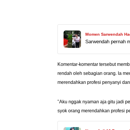
Momen Sarwendah Had
Sarwendah pernah m
Ekspresi Bengong Ru
mewah. Di sini, waj
Kaget kali ya, hadi
Komentar-komentar tersebut memb
rendah oleh sebagian orang. Ia m
merendahkan profesi penyanyi dang
"Aku nggak nyaman aja gitu jadi p
syok orang merendahkan profesi pe