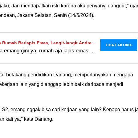
gaku, dan mendapatkan istri karena aku penyanyi dangdut," uja
ndean, Jakarta Selatan, Senin (14/5/2024).
ya Rumah Berlapis Emas, Langit-langit Andre
LIHAT ARTIKEL
a emang gini ya, rumah aja lapis emas.
 Karat!
anya Emas Budi, Emas Rizki, Emas
k latar belakang pendidikan Danang, mempertanyakan mengapa
ekerjaan lain yang dianggap lebih baik daripada menjadi
 S2, emang nggak bisa cari kerjaan yang lain? Kenapa harus j
 kali ya," kata Danang.