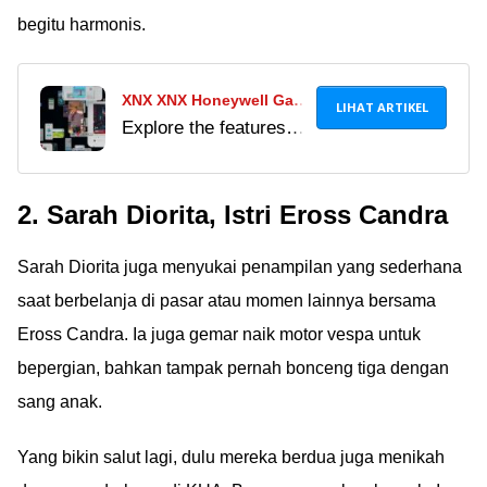
begitu harmonis.
XNX XNX Honeywell Gas
LIHAT ARTIKEL
Explore the features
Detector Datasheet XNX
and capabilities of the
Digital
XNX Honeywell Gas
2. Sarah Diorita, Istri Eross Candra
Detector datasheet
xnx digital. Learn
Sarah Diorita juga menyukai penampilan yang sederhana
about its key features,
technical
saat berbelanja di pasar atau momen lainnya bersama
specifications, price,
Eross Candra. Ia juga gemar naik motor vespa untuk
and availability.
bepergian, bahkan tampak pernah bonceng tiga dengan
sang anak.
Yang bikin salut lagi, dulu mereka berdua juga menikah