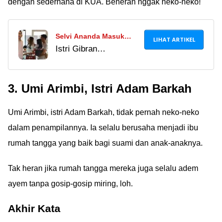
dengan sederhana di KUA. Beneran nggak neko-neko!
Selvi Ananda Masuk
LIHAT ARTIKEL
Istri Gibran
Butik Mewah Sambil
Rakabuming Raka jadi
Tenteng Tas Puluhan
sorotan karena gaya
Juta, Netizen: UMKM
3. Umi Arimbi, Istri Adam Barkah
hedonnya saat ngemall
Langsung Dilupain!
di Jakarta. Netizen
Umi Arimbi, istri Adam Barkah, tidak pernah neko-neko
beri sindiran pedas,
sebut mereka sudah
dalam penampilannya. Ia selalu berusaha menjadi ibu
lupa soal produk lokal
rumah tangga yang baik bagi suami dan anak-anaknya.
usai menang Pilpres.
Gimana menurut
Tak heran jika rumah tangga mereka juga selalu adem
kamu?
ayem tanpa gosip-gosip miring, loh.
Akhir Kata