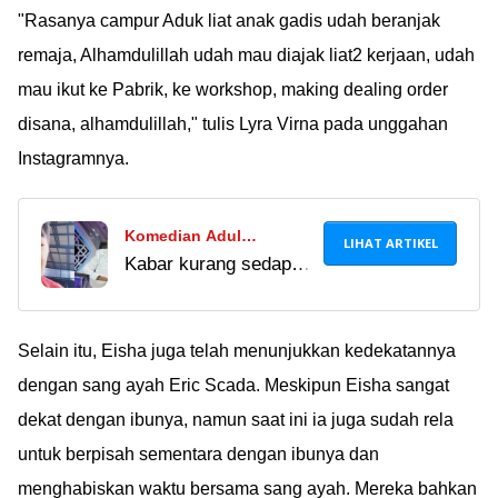
"Rasanya campur Aduk liat anak gadis udah beranjak
remaja, Alhamdulillah udah mau diajak liat2 kerjaan, udah
mau ikut ke Pabrik, ke workshop, making dealing order
disana, alhamdulillah," tulis Lyra Virna pada unggahan
Instagramnya.
Komedian Adul
LIHAT ARTIKEL
Kabar kurang sedap
Dikabarkan Alami
datang dari komedian
Kebutaan, Rekan-rekan
Adul. Semoga Adul
Artis Ungkap Kondisi
sehat selalu dan tetap
Selain itu, Eisha juga telah menunjukkan kedekatannya
Terbarunya
bisa menghibur kita
dengan sang ayah Eric Scada. Meskipun Eisha sangat
semua, ya.
dekat dengan ibunya, namun saat ini ia juga sudah rela
untuk berpisah sementara dengan ibunya dan
menghabiskan waktu bersama sang ayah. Mereka bahkan