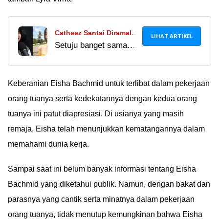
Catheez Santai Diramal
LIHAT ARTIKEL
Setuju banget sama
Berumur Pendek: Hidup
Mbak Catheez! Hidup
Lama-lama Buat Apa
bukan tentang berapa
Sih?
lama, tapi seberapa
Keberanian Eisha Bachmid untuk terlibat dalam pekerjaan
bermakna. Yuk, isi
orang tuanya serta kedekatannya dengan kedua orang
hidup kita dengan hal-
tuanya ini patut diapresiasi. Di usianya yang masih
hal positif, gengs~
remaja, Eisha telah menunjukkan kematangannya dalam
memahami dunia kerja.
Sampai saat ini belum banyak informasi tentang Eisha
Bachmid yang diketahui publik. Namun, dengan bakat dan
parasnya yang cantik serta minatnya dalam pekerjaan
orang tuanya, tidak menutup kemungkinan bahwa Eisha