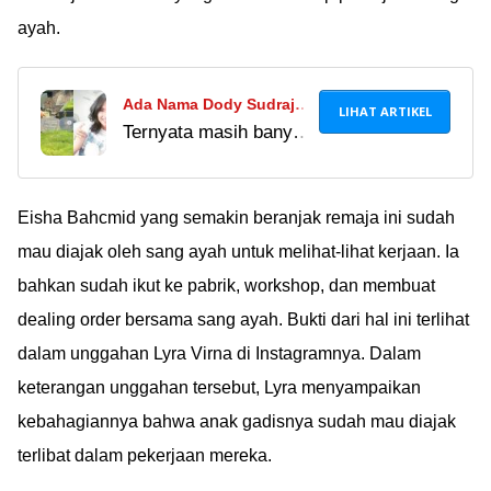
ayah.
Ada Nama Dody Sudrajat
LIHAT ARTIKEL
Ternyata masih banyak
di Batu Nisan Vanessa
yang nggak tau kalo
Angel, Netizen Heboh:
Dody Sudrajat adalah
Kirain Selama Ini Ayah
ayah kandung
Eisha Bahcmid yang semakin beranjak remaja ini sudah
Tiri!
almarhumah Vanessa
mau diajak oleh sang ayah untuk melihat-lihat kerjaan. Ia
Angel. Kok bisa ya?
bahkan sudah ikut ke pabrik, workshop, dan membuat
Padahal wajah
dealing order bersama sang ayah. Bukti dari hal ini terlihat
keduanya mirip lho!
dalam unggahan Lyra Virna di Instagramnya. Dalam
keterangan unggahan tersebut, Lyra menyampaikan
kebahagiannya bahwa anak gadisnya sudah mau diajak
terlibat dalam pekerjaan mereka.