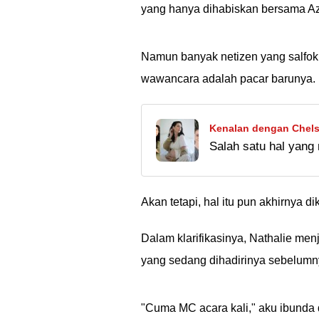
yang hanya dihabiskan bersama A
Namun banyak netizen yang salfok
wawancara adalah pacar barunya.
Kenalan dengan Chelse
Salah satu hal yang
Cantik Jelita dan Kei
adalah sosok sang is
keibuannya membuatn
Akan tetapi, hal itu pun akhirnya dik
Dalam klarifikasinya, Nathalie me
yang sedang dihadirinya sebelumn
"Cuma MC acara kali," aku ibunda 