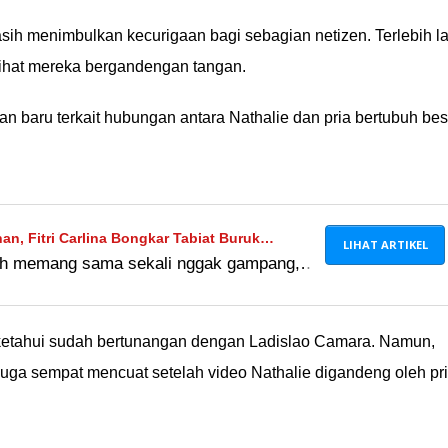
masih menimbulkan kecurigaan bagi sebagian netizen. Terlebih la
lihat mereka bergandengan tangan.
n baru terkait hubungan antara Nathalie dan pria bertubuh bes
an, Fitri Carlina Bongkar Tabiat Buruk
LIHAT ARTIKEL
auh memang sama sekali nggak gampang,
f pada Istri!
posesifin suami begini, apa nggak makin
ketahui sudah bertunangan dengan Ladislao Camara. Namun,
uga sempat mencuat setelah video Nathalie digandeng oleh pr