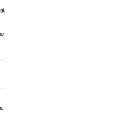
gi,
ar
ia