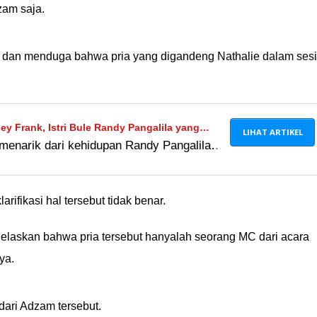
zam saja.
 dan menduga bahwa pria yang digandeng Nathalie dalam sesi
y Frank, Istri Bule Randy Pangalila yang
LIHAT ARTIKEL
 menarik dari kehidupan Randy Pangalila
buan Banget
tri, Chelsey Frank. Wajah cantik dan aura
ya selalu banjir dukungan dari fans!
larifikasi hal tersebut tidak benar.
njelaskan bahwa pria tersebut hanyalah seorang MC dari acara
ya.
dari Adzam tersebut.