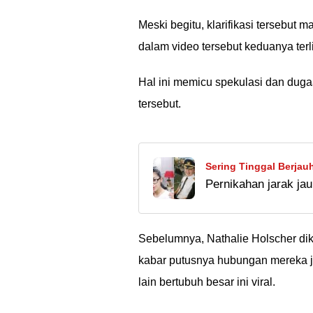
Meski begitu, klarifikasi tersebut 
dalam video tersebut keduanya ter
Hal ini memicu spekulasi dan dugaa
tersebut.
Sering Tinggal Berjauh
Pernikahan jarak j
Suaminya: Super Posesi
tapi kalau sampai di
susah ya?? Ã°ÂÂ¤Â
Sebelumnya, Nathalie Holscher di
kabar putusnya hubungan mereka j
lain bertubuh besar ini viral.