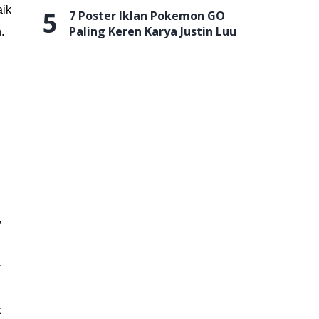
aik
5
7 Poster Iklan Pokemon GO
Paling Keren Karya Justin Luu
.
,
.
k