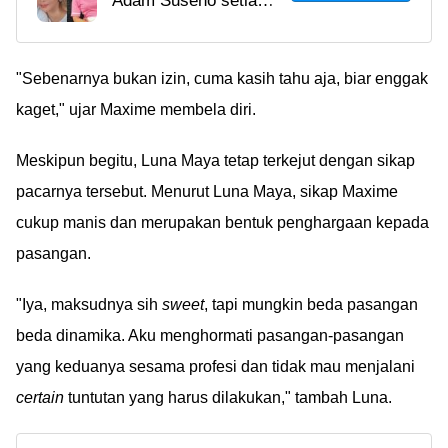
Adam Suseno setia
Inul Daratista dan Adam
mendukung karir
Suseno, Ternyata Sudah
dangdut Inul meski
Pacaran Sejak SMP!
orangtuanya tidak
"Sebenarnya bukan izin, cuma kasih tahu aja, biar enggak
setuju. Bahkan dulu
kaget," ujar Maxime membela diri.
Adam pernah minjemin
uang ke Inul untuk beli
Meskipun begitu, Luna Maya tetap terkejut dengan sikap
tanah! So sweet
pacarnya tersebut. Menurut Luna Maya, sikap Maxime
banget!
cukup manis dan merupakan bentuk penghargaan kepada
pasangan.
"Iya, maksudnya sih
sweet
, tapi mungkin beda pasangan
beda dinamika. Aku menghormati pasangan-pasangan
yang keduanya sesama profesi dan tidak mau menjalani
certain
tuntutan yang harus dilakukan," tambah Luna.