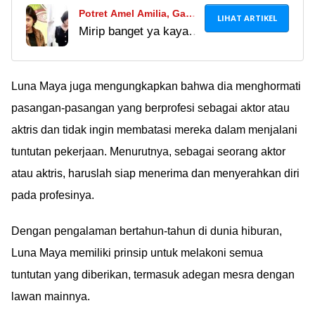
Potret Amel Amilia, Gadis
LIHAT ARTIKEL
Mirip banget ya kaya
Cantik yang Banjir Job
mendiang Nike Ardilla,
Karena Mirip Nike Ardilla
seperti pinang dibelah
dua!
Luna Maya juga mengungkapkan bahwa dia menghormati
pasangan-pasangan yang berprofesi sebagai aktor atau
aktris dan tidak ingin membatasi mereka dalam menjalani
tuntutan pekerjaan. Menurutnya, sebagai seorang aktor
atau aktris, haruslah siap menerima dan menyerahkan diri
pada profesinya.
Dengan pengalaman bertahun-tahun di dunia hiburan,
Luna Maya memiliki prinsip untuk melakoni semua
tuntutan yang diberikan, termasuk adegan mesra dengan
lawan mainnya.