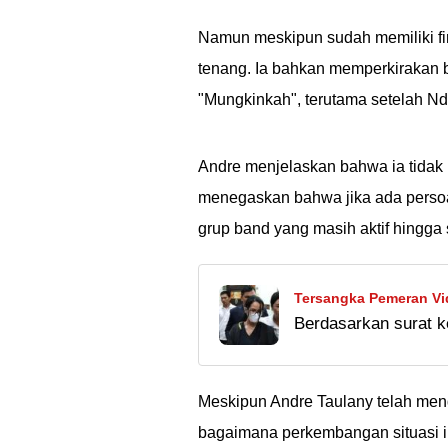
Namun meskipun sudah memiliki fir
tenang. Ia bahkan memperkirakan
"Mungkinkah", terutama setelah Nd
Andre menjelaskan bahwa ia tidak i
menegaskan bahwa jika ada persoala
grup band yang masih aktif hingga s
Tersangka Pemeran Vi
Berdasarkan surat k
Depresi Usai Ditahan 2
Siskaeee didiagnosi
menjalani psikoterap
Meskipun Andre Taulany telah men
bagaimana perkembangan situasi 