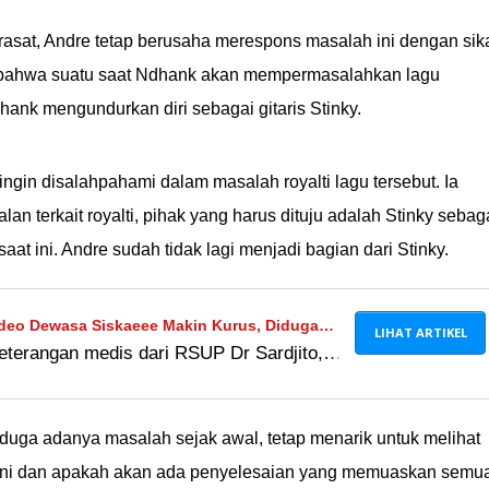
asat, Andre tetap berusaha merespons masalah ini dengan sik
 bahwa suatu saat Ndhank akan mempermasalahkan lagu
hank mengundurkan diri sebagai gitaris Stinky.
ngin disalahpahami dalam masalah royalti lagu tersebut. Ia
n terkait royalti, pihak yang harus dituju adalah Stinky sebag
aat ini. Andre sudah tidak lagi menjadi bagian dari Stinky.
deo Dewasa Siskaeee Makin Kurus, Diduga
LIHAT ARTIKEL
eterangan medis dari RSUP Dr Sardjito,
0 Hari
s mengalami depresi moderat dan harus
i.
duga adanya masalah sejak awal, tetap menarik untuk melihat
ini dan apakah akan ada penyelesaian yang memuaskan semu