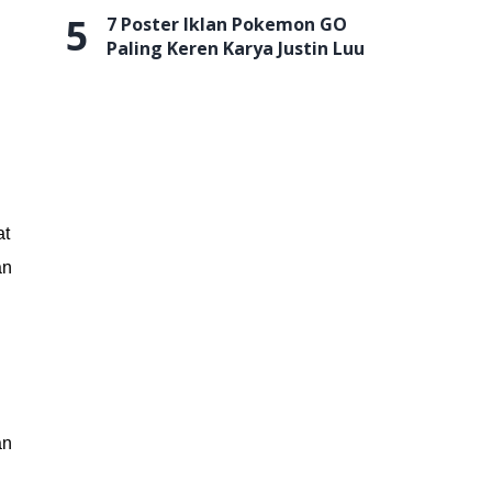
5
7 Poster Iklan Pokemon GO
Paling Keren Karya Justin Luu
at
an
an