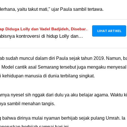
hana, yaitu takut mati," ujar Paula sambil tertawa.
p Diduga Lolly dan Vadel Badjideh, Disebar
LIHAT ARTIKEL
isnya kontroversi di hidup Lolly dan
ayar Utang
e bisa-bisanya terjerat kasus kayak gini.
beneran mereka apa bukan, geng??
ab sudah muncul dalam diri Paula sejak tahun 2019. Namun, b
 Model cantik asal Semarang tersebut juga mengaku menyesal
i kehidupan manusia di dunia terbilang singkat.
arnya nyesel sih nggak dari dulu ya aku belajar agama. Waktu ki
urnya sambil menahan tangis.
 bahwa dirinya mulai nyaman berhijab sejak pulang Umrah. Ia
eruskan berhijab sampai hari ini.