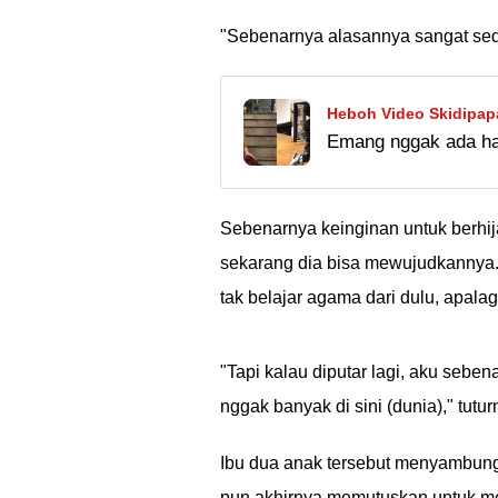
"Sebenarnya alasannya sangat seder
Heboh Video Skidipapa
Emang nggak ada hab
Orang Gegara Belum B
Vadel Badjideh, samp
Menurut kalian itu 
Sebenarnya keinginan untuk berhij
sekarang dia bisa mewujudkannya.
tak belajar agama dari dulu, apalag
"Tapi kalau diputar lagi, aku seben
nggak banyak di sini (dunia)," tut
Ibu dua anak tersebut menyambung
pun akhirnya memutuskan untuk men