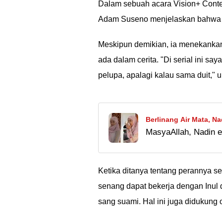
Dalam sebuah acara Vision+ Conten
Adam Suseno menjelaskan bahwa ka
Meskipun demikian, ia menekankan
ada dalam cerita. "Di serial ini sa
pelupa, apalagi kalau sama duit,
Berlinang Air Mata, 
MasyaAllah, Nadin 
Bangun Mushola di Us
ini bisa jadi tempat
Ã°ÂÂÂ
Ketika ditanya tentang perannya s
senang dapat bekerja dengan Inul
sang suami. Hal ini juga didukung