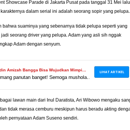
t Showcase Parade di Jakarta Pusat pada tanggal 31 Mei lalu
rakternya dalam serial ini adalah seorang sopir yang pelupa.
 bahwa suaminya yang sebenarnya tidak pelupa seperti yang
ya jadi seorang driver yang pelupa. Adam yang asli sih nggak
" ungkap Adam dengan senyum.
Nadin Amizah Bangga Bisa Wujudkan Mimpi
LIHAT ARTIKEL
emang panutan banget! Semoga mushola
ia ke-21
 ibadah yang bermanfaat buat banyak orang
ebagai lawan main dari Inul Daratista, Ari Wibowo mengaku san
 dan tidak merasa cemburu meskipun harus beradu akting deng
 oleh pernyataan Adam Suseno sendiri.