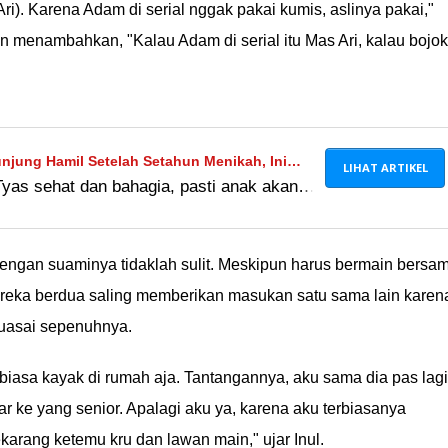
ri). Karena Adam di serial nggak pakai kumis, aslinya pakai,"
 menambahkan, "Kalau Adam di serial itu Mas Ari, kalau bojo
njung Hamil Setelah Setahun Menikah, Ini
LIHAT ARTIKEL
yas sehat dan bahagia, pasti anak akan
 tepat Ã°ÂÂ¤Â
 dengan suaminya tidaklah sulit. Meskipun harus bermain bersa
mereka berdua saling memberikan masukan satu sama lain karen
kuasai sepenuhnya.
biasa kayak di rumah aja. Tantangannya, aku sama dia pas lagi
r ke yang senior. Apalagi aku ya, karena aku terbiasanya
karang ketemu kru dan lawan main," ujar Inul.