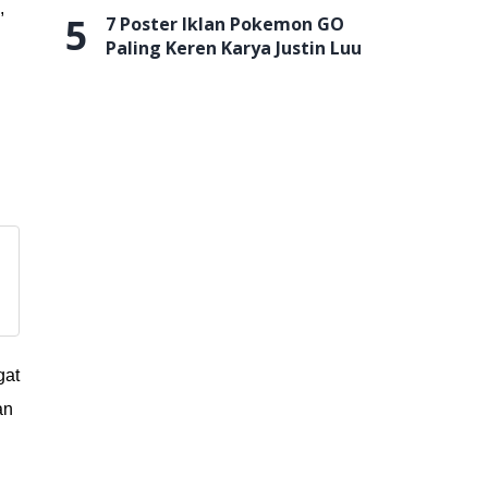
,
5
7 Poster Iklan Pokemon GO
Paling Keren Karya Justin Luu
gat
an