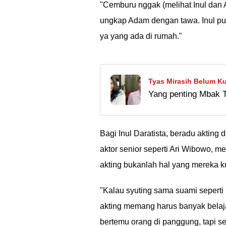
"Cemburu nggak (melihat Inul dan A
ungkap Adam dengan tawa. Inul pun
ya yang ada di rumah."
Tyas Mirasih Belum Ku
Yang penting Mbak T
Tanggapan Suami
datang di waktu yang
Bagi Inul Daratista, beradu akting
aktor senior seperti Ari Wibowo, 
akting bukanlah hal yang mereka 
"Kalau syuting sama suami seperti 
akting memang harus banyak belaja
bertemu orang di panggung, tapi se