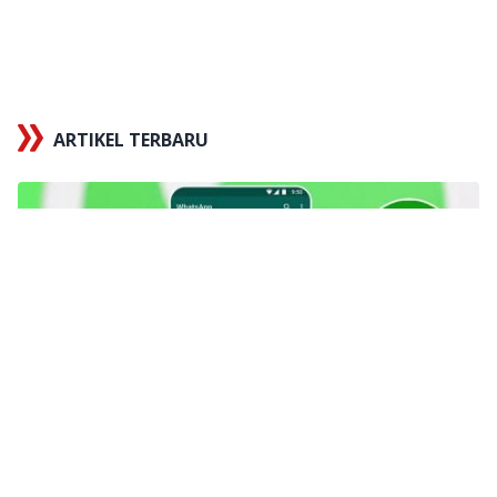
ARTIKEL TERBARU
x
Tautan berhasil disalin
X
232+ Link Grup WA Video Viral Terbaru 2026, Belum
Penuh & Langsung Masuk!
Tips
dalam 2 jam