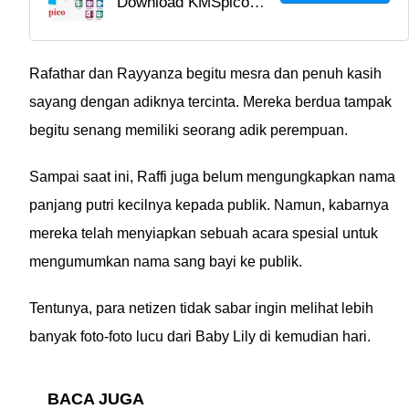
Download KMSpico
Download, Aktivasi
Windows 10 Final
Mudah dan Cepat untuk
Activator terbaru 2025
Microsoft Office dan
yang menawarkan fitur
Rafathar dan Rayyanza begitu mesra dan penuh kasih
Windows
lengkap. Cek link
sayang dengan adiknya tercinta. Mereka berdua tampak
unduh gratis dan cara
begitu senang memiliki seorang adik perempuan.
pakainya di sini!
Sampai saat ini, Raffi juga belum mengungkapkan nama
panjang putri kecilnya kepada publik. Namun, kabarnya
mereka telah menyiapkan sebuah acara spesial untuk
mengumumkan nama sang bayi ke publik.
Tentunya, para netizen tidak sabar ingin melihat lebih
banyak foto-foto lucu dari Baby Lily di kemudian hari.
BACA JUGA