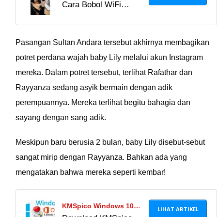
Cara Bobol WiFi
Voucher: Mengakses
Voucher: Mengakses
Internet Gratis dengan
Internet Gratis dengan
Mudah!
Mudah!
Pasangan Sultan Andara tersebut akhirnya membagikan
potret perdana wajah baby Lily melalui akun Instagram
mereka. Dalam potret tersebut, terlihat Rafathar dan
Rayyanza sedang asyik bermain dengan adik
perempuannya. Mereka terlihat begitu bahagia dan
sayang dengan sang adik.
Meskipun baru berusia 2 bulan, baby Lily disebut-sebut
sangat mirip dengan Rayyanza. Bahkan ada yang
mengatakan bahwa mereka seperti kembar!
KMSpico Windows 10
LIHAT ARTIKEL