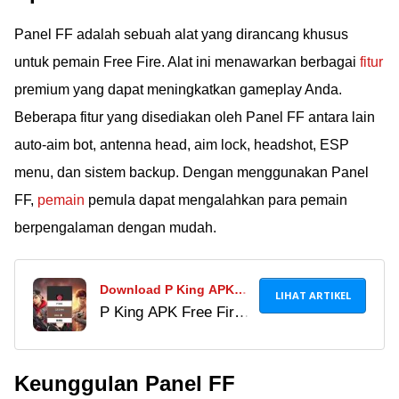
instan. Waspadai
Panel FF adalah sebuah alat yang dirancang khusus
risikonya sebelum
akun kamu kena
untuk pemain Free Fire. Alat ini menawarkan berbagai
fitur
banned!
premium yang dapat meningkatkan gameplay Anda.
Beberapa fitur yang disediakan oleh Panel FF antara lain
auto-aim bot, antenna head, aim lock, headshot, ESP
menu, dan sistem backup. Dengan menggunakan Panel
FF,
pemain
pemula dapat mengalahkan para pemain
berpengalaman dengan mudah.
Download P King APK
LIHAT ARTIKEL
P King APK Free Fire
Versi Terbaru 2024,
bisa untuk memulihkan
Dapatkan Kembali Akun
akun FF yang terblokir
Free Fire-mu!
Keunggulan Panel FF
atau hilang. Temukan