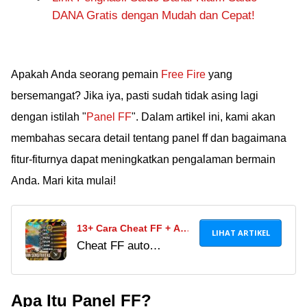
DANA Gratis dengan Mudah dan Cepat!
Apakah Anda seorang pemain
Free Fire
yang
bersemangat? Jika iya, pasti sudah tidak asing lagi
dengan istilah "
Panel FF
". Dalam artikel ini, kami akan
membahas secara detail tentang panel ff dan bagaimana
fitur-fiturnya dapat meningkatkan pengalaman bermain
Anda. Mari kita mulai!
13+ Cara Cheat FF + APK
LIHAT ARTIKEL
Cheat FF auto
Cheat FF Terbaru 2024,
headshot 2025 bikin
Auto Headshot dan Anti
banyak citer FF asli
Banned!
Apa Itu Panel FF?
tergoda jadi sultan