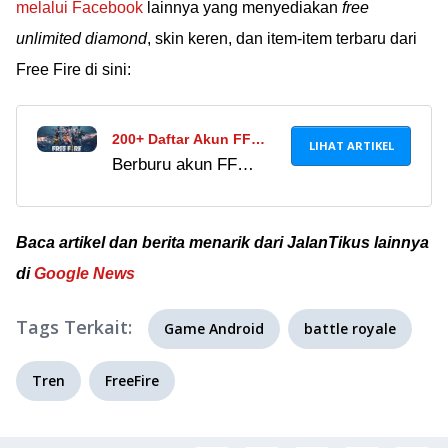
melalui Facebook
lainnya yang menyediakan
free
unlimited diamond
, skin keren, dan item-item terbaru dari
Free Fire di sini:
200+ Daftar Akun FF
LIHAT ARTIKEL
Berburu akun FF
Sultan Gratis 2024 Tidak
sultan gratis 2023
Terpakai, Pamer Semua
masih aktif tidak
Item Lengkap!
terpakai? Berikut akun
Baca artikel dan berita menarik dari JalanTikus lainnya
FF sultan full skin
di
Google News
update 2023 yang bisa
kamu dapatkan secara
Tags Terkait:
Game Android
battle royale
gratis!
Tren
FreeFire