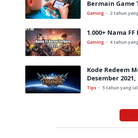
Bermain Game 
Gaming
2 tahun yang
1.000+ Nama FF 
Gaming
4 tahun yang
Kode Redeem Mo
Desember 2021, 
Tips
5 tahun yang la