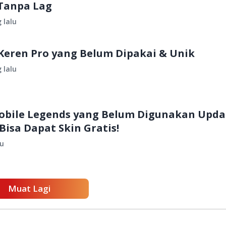
Tanpa Lag
 lalu
Keren Pro yang Belum Dipakai & Unik
 lalu
bile Legends yang Belum Digunakan Upda
Bisa Dapat Skin Gratis!
lu
Muat Lagi