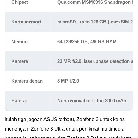
Chipset
Qualcomm MSM8996 Snapdragon 820,D
Kartu memori
microSD, up to 128 GB (uses SIM 2 sl
Memori
64/128/256 GB, 4/6 GB RAM
Kamera
23 MP, f/2.0, laser/phase detection au
Kamera depan
8 MP, f/2.0
Baterai
Non-removable Li-Ion 3000 mAh
Itulah tiga jagoan ASUS terbaru, Zenfone 3 untuk kelas
menengah, Zenfone 3 Ultra untuk penikmat multimedia