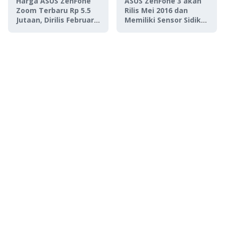
Harga ASUS ZenFone
ASUS ZenFone 3 akan
Zoom Terbaru Rp 5.5
Rilis Mei 2016 dan
Jutaan, Dirilis Februari
Memiliki Sensor Sidik
2016
Jari!