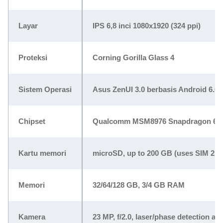
Layar
IPS 6,8 inci 1080x1920 (324 ppi)
Proteksi
Corning Gorilla Glass 4
Sistem Operasi
Asus ZenUI 3.0 berbasis Android 6.0
Chipset
Qualcomm MSM8976 Snapdragon 652,Q
Kartu memori
microSD, up to 200 GB (uses SIM 2 sl
Memori
32/64/128 GB, 3/4 GB RAM
Kamera
23 MP, f/2.0, laser/phase detection au