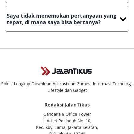
Demi menjaga kualitas aplikasi dan games yang ada di
JalanTikus, hingga saat ini kita masih melakukan upload-
Saya tidak menemukan pertanyaan yang
download secara manual, sehingga kuota sebesar ribuan
tepat, di mana saya bisa bertanya?
aplikasi & games tidak dapat tercapai dalam waktu yang
singkat.
Kami dengan senang hati menjawab setiap pertanyaan yang
masuk. Kirim pertanyaan kamu ke
info@jalantikus.com
Solusi Lengkap Download Aplikasi dan Games, Informasi Teknologi,
Lifestyle dan Gadget
Redaksi JalanTikus
Gandaria 8 Office Tower
Jl. Arteri Pd. Indah No. 10,
Kec. Kby. Lama, Jakarta Selatan,
DKI Jakarta, 12240