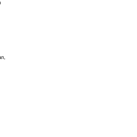
n
an,